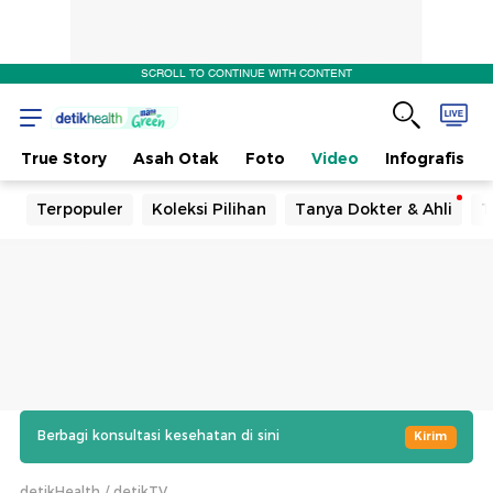
SCROLL TO CONTINUE WITH CONTENT
True Story
Asah Otak
Foto
Video
Infografis
Terpopuler
Koleksi Pilihan
Tanya Dokter & Ahli
T
Berbagi konsultasi kesehatan di sini
Kirim
detikHealth
detikTV