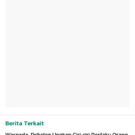
Berita Terkait
Waspada, Psikolog Ungkap Ciri-ciri Perilaku Orang