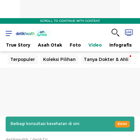
SCROLL TO CONTINUE WITH CONTENT
True Story
Asah Otak
Foto
Video
Infografis
Terpopuler
Koleksi Pilihan
Tanya Dokter & Ahli
T
Berbagi konsultasi kesehatan di sini
Kirim
detikHealth
detikTV