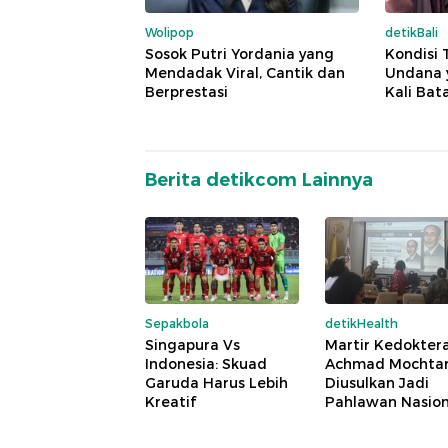
Wolipop
detikBali
Sosok Putri Yordania yang
Kondisi 
Mendadak Viral, Cantik dan
Undana y
Berprestasi
Kali Bata
Berita detikcom Lainnya
Sepakbola
detikHealth
Singapura Vs
Martir Kedoktera
Indonesia: Skuad
Achmad Mochta
Garuda Harus Lebih
Diusulkan Jadi
Kreatif
Pahlawan Nasion