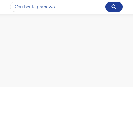
Cancel
Yang sedang ramai dicari
#1
gempa hari ini
#2
gempa
#3
iran
#4
demo
#5
prabowo
Promoted
Terakhir yang dicari
Loading...