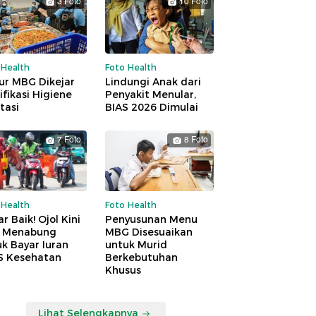
3 Foto
10 Foto
 Health
Foto Health
ur MBG Dikejar
Lindungi Anak dari
ifikasi Higiene
Penyakit Menular,
tasi
BIAS 2026 Dimulai
7 Foto
8 Foto
 Health
Foto Health
r Baik! Ojol Kini
Penyusunan Menu
a Menabung
MBG Disesuaikan
k Bayar Iuran
untuk Murid
S Kesehatan
Berkebutuhan
Khusus
Lihat Selengkapnya