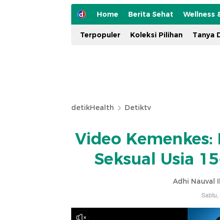
Home
Berita Sehat
Wellness 
Terpopuler
Koleksi Pilihan
Tanya D
detikHealth
Detiktv
Video Kemenkes: 
Seksual Usia 1
Adhi Nauval I
Sabtu,