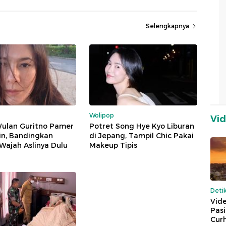
Selengkapnya
Wolipop
Vi
Wulan Guritno Pamer
Potret Song Hye Kyo Liburan
in, Bandingkan
di Jepang, Tampil Chic Pakai
Wajah Aslinya Dulu
Makeup Tipis
Deti
Vide
Pas
Cur