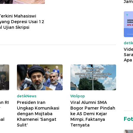
Jam
Terkini Mahasiswi
ang Depresi Usai 12
l Ujian Skripsi
deti
Vide
Sara
Apa 
detikNews
Wolipop
n RI
Presiden Iran
Viral Alumni SMA
r
Ungkap Komunikasi
Bogor Pamer Pindah
dengan Mojtaba
ke AS Demi Kejar
Fo
al
Khamenei 'Sangat
Mimpi, Faktanya
Sulit'
Ternyata