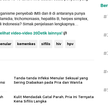
Ber
organisme penyebab IMS dan 8 di antaranya punya
#
klamidia, trichomoniasis, hepatitis B, herpes simplex,
a di Indonesia? Simak penjelasan lengkapnya…
melihat video-video 20Detik lainnya!
(/)
#
enular
kemenkes
sifilis
hiv
hpv
#
#
Tanda-tanda Infeksi Menular Seksual yang
nsi
Sering Diabaikan pada Pria dan Wanita
#
uh
Kulit Mendadak Gatal Parah, Pria Ini Ternyata
Kena Sifilis Langka