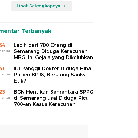
Lihat Selengkapnya
mentar Terbanyak
34
Lebih dari 700 Orang di
Semarang Diduga Keracunan
mentar
MBG, Ini Gejala yang Dikeluhkan
31
IDI Panggil Dokter Diduga Hina
Pasien BPJS, Berujung Sanksi
mentar
Etik?
23
BGN Hentikan Sementara SPPG
di Semarang usai Diduga Picu
mentar
700-an Kasus Keracunan