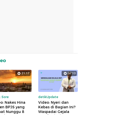
deo
21:17
02:13
k Sore
detikUpdate
o: Nakes Hina
Video: Nyeri dan
ien BPJS yang
Kebas di Bagian Ini?
hat Nunggu 8
Waspadai Gejala