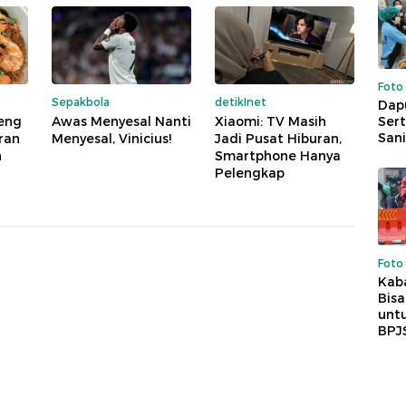
Foto
Sepakbola
detikInet
Dap
Sert
eng
Awas Menyesal Nanti
Xiaomi: TV Masih
Sani
ran
Menyesal, Vinicius!
Jadi Pusat Hiburan,
h
Smartphone Hanya
Pelengkap
Foto
Kaba
Bis
untu
BPJ