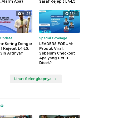
, Alarm Apa?
Saraf Kejepit L4-L5
01:39
39:41
kUpdate
Special Coverage
o: Sering Dengar
LEADERS FORUM:
f Kejepit L4-L5,
Produk Viral,
Sih Artinya?
Sebelum Checkout
Apa yang Perlu
Dicek?
Lihat Selengkapnya
to