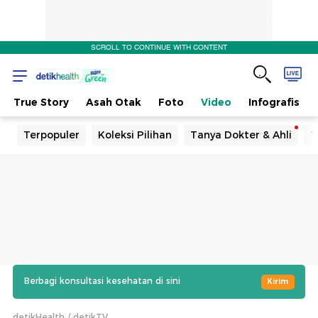
SCROLL TO CONTINUE WITH CONTENT
True Story
Asah Otak
Foto
Video
Infografis
Terpopuler
Koleksi Pilihan
Tanya Dokter & Ahli
T
Berbagi konsultasi kesehatan di sini
Kirim
detikHealth
detikTV