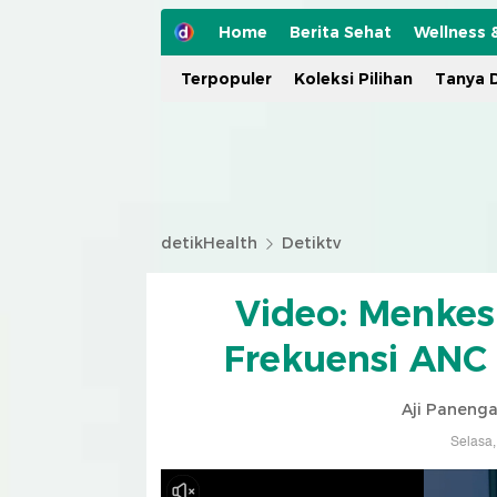
Home
Berita Sehat
Wellness 
Terpopuler
Koleksi Pilihan
Tanya D
detikHealth
Detiktv
Video: Menke
Frekuensi ANC 
Aji Panenga
Selasa,