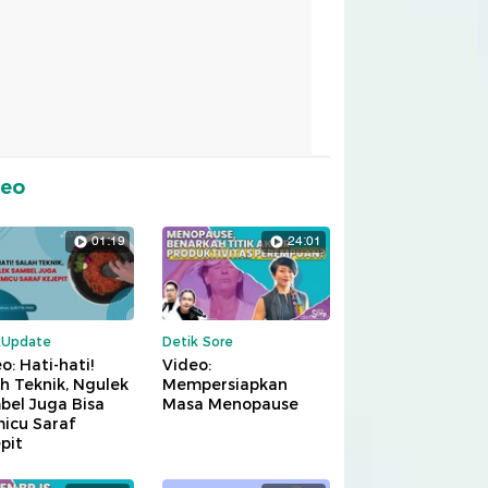
deo
01:19
24:01
kUpdate
Detik Sore
o: Hati-hati!
Video:
h Teknik, Ngulek
Mempersiapkan
bel Juga Bisa
Masa Menopause
icu Saraf
pit