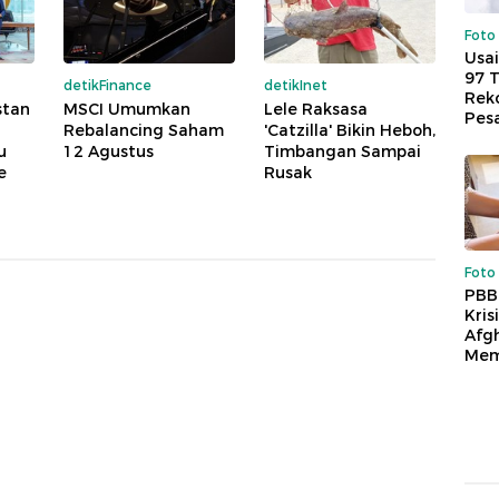
Foto
Usai
97 
detikFinance
detikInet
Reko
stan
MSCI Umumkan
Lele Raksasa
Pes
Rebalancing Saham
'Catzilla' Bikin Heboh,
u
12 Agustus
Timbangan Sampai
e
Rusak
Foto
PBB
Kris
Afg
Mem