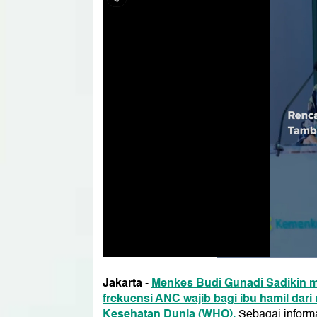
Jakarta
Menkes Budi Gunadi Sadikin
-
frekuensi ANC wajib bagi ibu hamil dari 
Kesehatan Dunia (WHO).
Sebagai inform