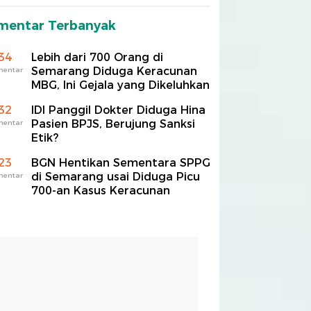
mentar Terbanyak
34
Lebih dari 700 Orang di
Semarang Diduga Keracunan
mentar
MBG, Ini Gejala yang Dikeluhkan
32
IDI Panggil Dokter Diduga Hina
Pasien BPJS, Berujung Sanksi
mentar
Etik?
23
BGN Hentikan Sementara SPPG
di Semarang usai Diduga Picu
mentar
700-an Kasus Keracunan