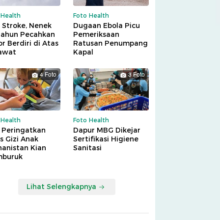
 Health
Foto Health
 Stroke, Nenek
Dugaan Ebola Picu
Tahun Pecahkan
Pemeriksaan
r Berdiri di Atas
Ratusan Penumpang
awat
Kapal
4 Foto
3 Foto
 Health
Foto Health
 Peringatkan
Dapur MBG Dikejar
is Gizi Anak
Sertifikasi Higiene
hanistan Kian
Sanitasi
buruk
Lihat Selengkapnya