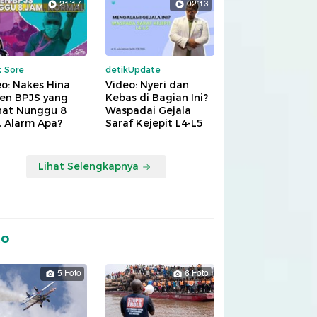
21:17
02:13
k Sore
detikUpdate
o: Nakes Hina
Video: Nyeri dan
ien BPJS yang
Kebas di Bagian Ini?
hat Nunggu 8
Waspadai Gejala
, Alarm Apa?
Saraf Kejepit L4-L5
Lihat Selengkapnya
to
5 Foto
6 Foto