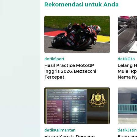
Rekomendasi untuk Anda
detikSport
detikOto
Hasil Practice MotoGP
Lelang 
Inggris 2026: Bezzecchi
Mulai Rp
Tercepat
Nama Nya
detikKalimantan
detikJati
Harga Kepala Demang
Bayi yan