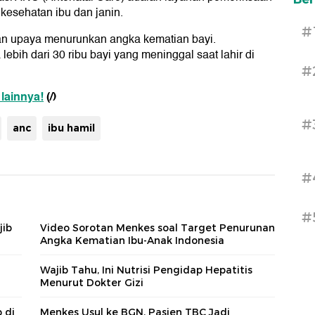
kesehatan ibu dan janin.
#
an upaya menurunkan angka kematian bayi.
ebih dari 30 ribu bayi yang meninggal saat lahir di
#
 lainnya!
(/)
#
anc
ibu hamil
#
#
jib
Video Sorotan Menkes soal Target Penurunan
Angka Kematian Ibu-Anak Indonesia
Wajib Tahu, Ini Nutrisi Pengidap Hepatitis
Menurut Dokter Gizi
 di
Menkes Usul ke BGN, Pasien TBC Jadi