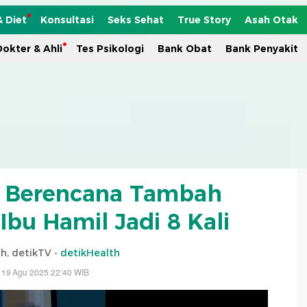
& Diet
Konsultasi
Seks Sehat
True Story
Asah Otak
okter & Ahli
Tes Psikologi
Bank Obat
Bank Penyakit
s Berencana Tambah
Ibu Hamil Jadi 8 Kali
h, detikTV -
detikHealth
 19 Agu 2025 22:40 WIB