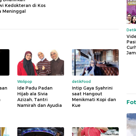
wi Kedokteran di Kos
a Meninggal
Deti
Vide
Pas
Cur
Jam
Wolipop
detikFood
aan
Ide Padu Padan
Intip Gaya Syahrini
Hijab ala Sivia
saat Hangout
a
Azizah, Tantri
Menikmati Kopi dan
Fo
Namirah dan Ayudia
Kue