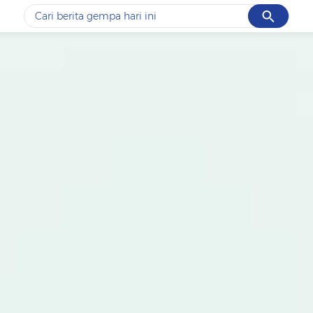
Cancel
Yang sedang ramai dicari
#1
data live draw sgp
#2
k-talk
#3
kebakaran
#4
prabowo
#5
gempa hari ini
Promoted
Terakhir yang dicari
Loading...