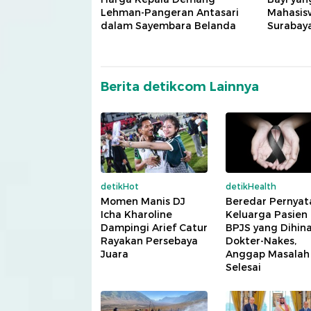
Lehman-Pangeran Antasari
Mahasis
dalam Sayembara Belanda
Surabay
Berita detikcom Lainnya
detikHot
detikHealth
Momen Manis DJ
Beredar Pernyat
Icha Kharoline
Keluarga Pasien
Dampingi Arief Catur
BPJS yang Dihin
Rayakan Persebaya
Dokter-Nakes,
Juara
Anggap Masalah
Selesai