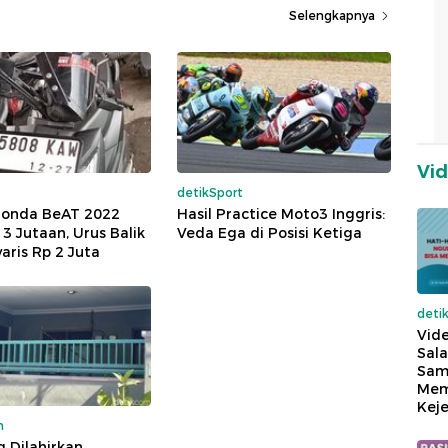
Selengkapnya
Vi
detikSport
Honda BeAT 2022
Hasil Practice Moto3 Inggris:
 3 Jutaan, Urus Balik
Veda Ega di Posisi Ketiga
ris Rp 2 Juta
deti
Vide
Sala
Sam
Mem
Keje
m
g Dilahirkan