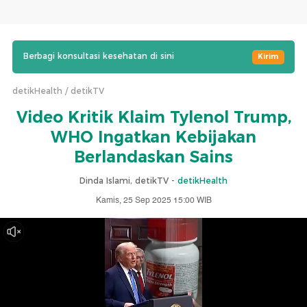
Berbagi konsultasi kesehatan di sini
Kirim
detikHealth
detikTV
Video Kritik Klaim Tylenol Trump,
WHO Ingatkan Kebijakan
Berlandaskan Sains
Dinda Islami, detikTV -
detikHealth
Kamis, 25 Sep 2025 15:00 WIB