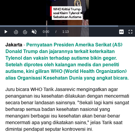
Jakarta
Pernyataan Presiden Amerika Serikat (AS)
-
Donald Trump dan jajarannya terkait keterkaitan
Tylenol dan vaksin terhadap autisme bikin geger.
Setelah diprotes oleh kalangan medis dan peneliti
autisme, kini giliran WHO (World Health Organization)
alias Organisasi Kesehatan Dunia yang angkat bicara.
Juru bicara WHO Tarik Jasarevic mengingatkan agar
penanganan isu kesehatan dilakukan dengan mencermati
secara benar landasan sainsnya. "Sekali lagi kami sangat
berharap semua badan kesehatan nasional yang
menangani berbagai isu kesehatan akan benar-benar
mencermati apa yang dikatakan sains," jelas Tarik saat
dimintai pendapat seputar kontroversi ini.