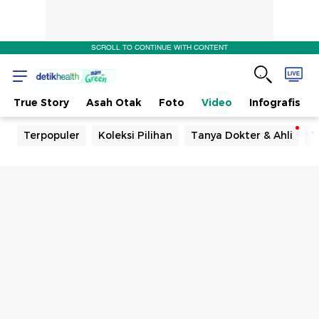
SCROLL TO CONTINUE WITH CONTENT
True Story
Asah Otak
Foto
Video
Infografis
Terpopuler
Koleksi Pilihan
Tanya Dokter & Ahli
T