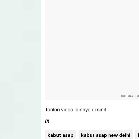
SCROLL T
Tonton video lainnya di sini!
(/)
kabut asap
kabut asap new delhi