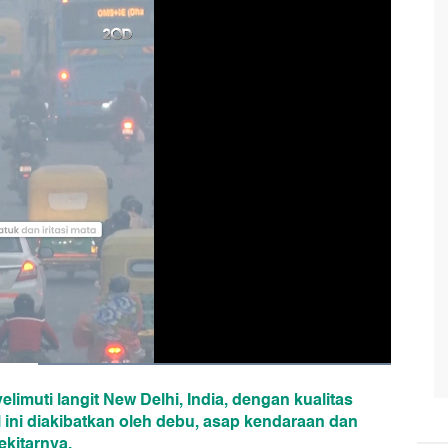
limuti langit New Delhi, India, dengan kualitas
l ini diakibatkan oleh debu, asap kendaraan dan
ekitarnya.