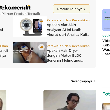
deti
Vide
Keba
Was
Sara
Selengkapnya
Fo