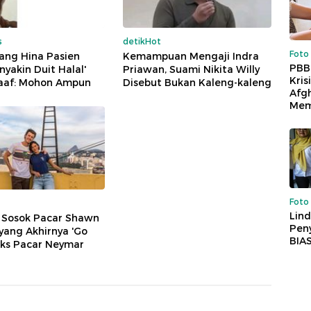
s
detikHot
Foto
ang Hina Pasien
Kemampuan Mengaji Indra
PBB
nyakin Duit Halal'
Priawan, Suami Nikita Willy
Kris
aaf: Mohon Ampun
Disebut Bukan Kaleng-kaleng
Afg
Mem
Foto
Lind
t Sosok Pacar Shawn
Peny
ang Akhirnya 'Go
BIA
 Eks Pacar Neymar