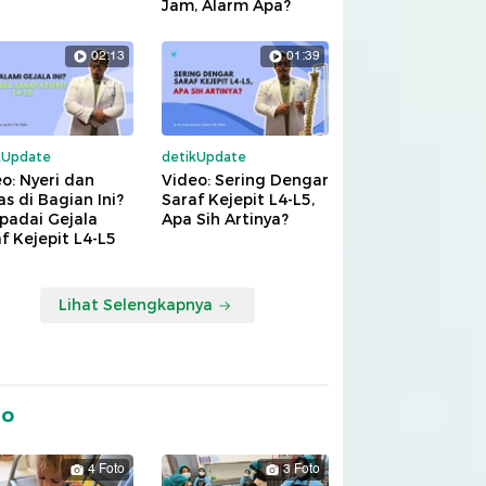
Jam, Alarm Apa?
02:13
01:39
kUpdate
detikUpdate
o: Nyeri dan
Video: Sering Dengar
s di Bagian Ini?
Saraf Kejepit L4-L5,
padai Gejala
Apa Sih Artinya?
f Kejepit L4-L5
Lihat Selengkapnya
to
4 Foto
3 Foto