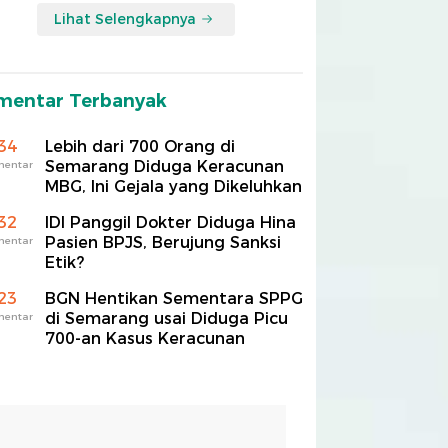
Lihat Selengkapnya
mentar Terbanyak
34
Lebih dari 700 Orang di
Semarang Diduga Keracunan
mentar
MBG, Ini Gejala yang Dikeluhkan
32
IDI Panggil Dokter Diduga Hina
Pasien BPJS, Berujung Sanksi
mentar
Etik?
23
BGN Hentikan Sementara SPPG
di Semarang usai Diduga Picu
mentar
700-an Kasus Keracunan