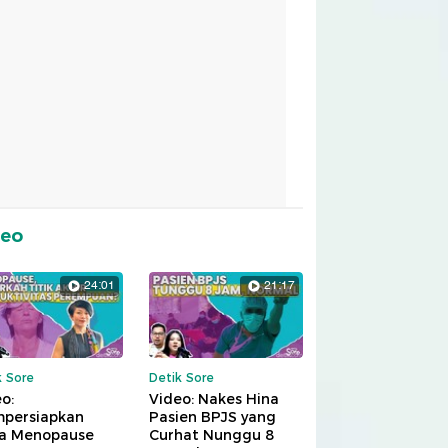
deo
24:01
21:17
k Sore
Detik Sore
o:
Video: Nakes Hina
persiapkan
Pasien BPJS yang
a Menopause
Curhat Nunggu 8