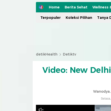
Home
Berita Sehat
Wellness 
Terpopuler
Koleksi Pilihan
Tanya D
detikHealth
Detiktv
Video: New Delh
Wanodya,
Selasa,