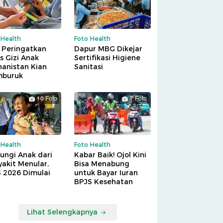
 Health
Foto Health
 Peringatkan
Dapur MBG Dikejar
is Gizi Anak
Sertifikasi Higiene
hanistan Kian
Sanitasi
buruk
10 Foto
7 Foto
 Health
Foto Health
ungi Anak dari
Kabar Baik! Ojol Kini
akit Menular,
Bisa Menabung
S 2026 Dimulai
untuk Bayar Iuran
BPJS Kesehatan
Lihat Selengkapnya