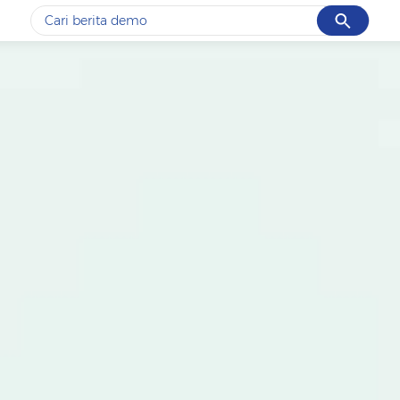
Cancel
Yang sedang ramai dicari
#1
data live draw sgp
#2
gempa hari ini
#3
prabowo
#4
iran
#5
demo
Promoted
Terakhir yang dicari
Loading...