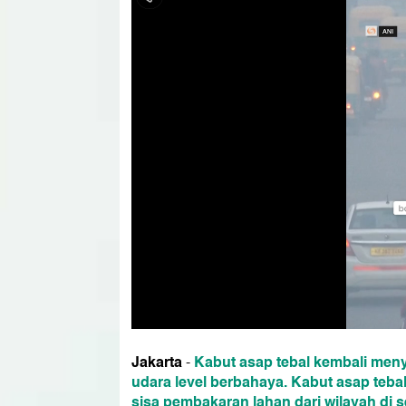
Jakarta
Kabut asap tebal kembali menye
-
udara level berbahaya. Kabut asap teba
sisa pembakaran lahan dari wilayah di s