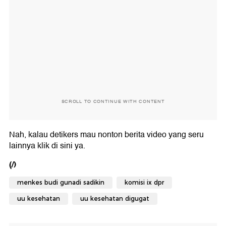
SCROLL TO CONTINUE WITH CONTENT
Nah, kalau detikers mau nonton berita video yang seru
lainnya klik di sini ya.
(/)
menkes budi gunadi sadikin
komisi ix dpr
uu kesehatan
uu kesehatan digugat