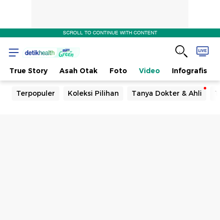
SCROLL TO CONTINUE WITH CONTENT
True Story
Asah Otak
Foto
Video
Infografis
Terpopuler
Koleksi Pilihan
Tanya Dokter & Ahli
T