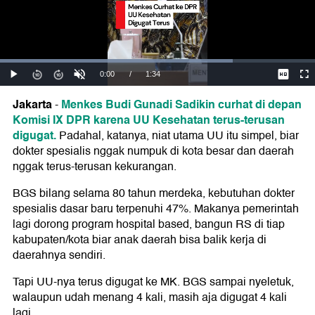
Jakarta
Menkes Budi Gunadi Sadikin curhat di depan
-
Komisi IX DPR karena UU Kesehatan terus-terusan
digugat.
Padahal, katanya, niat utama UU itu simpel, biar
dokter spesialis nggak numpuk di kota besar dan daerah
nggak terus-terusan kekurangan.
BGS bilang selama 80 tahun merdeka, kebutuhan dokter
spesialis dasar baru terpenuhi 47%. Makanya pemerintah
lagi dorong program hospital based, bangun RS di tiap
kabupaten/kota biar anak daerah bisa balik kerja di
daerahnya sendiri.
Tapi UU-nya terus digugat ke MK. BGS sampai nyeletuk,
walaupun udah menang 4 kali, masih aja digugat 4 kali
lagi.