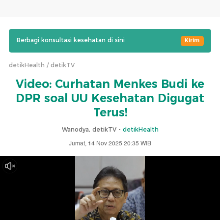
Berbagi konsultasi kesehatan di sini
Kirim
detikHealth
detikTV
Video: Curhatan Menkes Budi ke
DPR soal UU Kesehatan Digugat
Terus!
Wanodya, detikTV -
detikHealth
Jumat, 14 Nov 2025 20:35 WIB