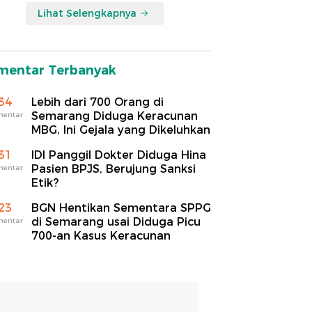
Lihat Selengkapnya
mentar Terbanyak
34
Lebih dari 700 Orang di
Semarang Diduga Keracunan
mentar
MBG, Ini Gejala yang Dikeluhkan
31
IDI Panggil Dokter Diduga Hina
Pasien BPJS, Berujung Sanksi
mentar
Etik?
23
BGN Hentikan Sementara SPPG
di Semarang usai Diduga Picu
mentar
700-an Kasus Keracunan