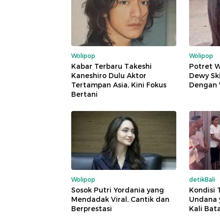
Wolipop
Wolipop
Kabar Terbaru Takeshi
Potret 
Kaneshiro Dulu Aktor
Dewy Sk
Tertampan Asia, Kini Fokus
Dengan 
Bertani
Wolipop
detikBali
Sosok Putri Yordania yang
Kondisi 
Mendadak Viral, Cantik dan
Undana y
Berprestasi
Kali Bata