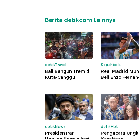
Berita detikcom Lainnya
detikTravel
Sepakbola
Bali Bangun Trem di
Real Madrid Mu
Kuta-Canggu
Beli Enzo Ferna
detikNews
detikHot
Presiden Iran
Pengacara Ungk