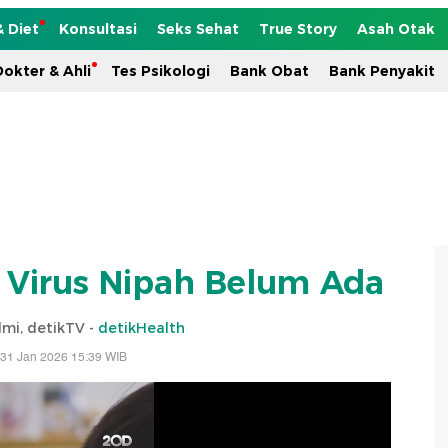
& Diet
Konsultasi
Seks Sehat
True Story
Asah Otak
okter & Ahli
Tes Psikologi
Bank Obat
Bank Penyakit
n Virus Nipah Belum Ada
lmi, detikTV -
detikHealth
 31 Jan 2026 15:39 WIB