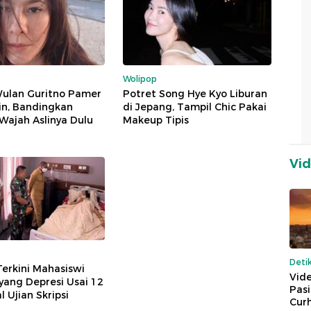
Wolipop
Wulan Guritno Pamer
Potret Song Hye Kyo Liburan
in, Bandingkan
di Jepang, Tampil Chic Pakai
Wajah Aslinya Dulu
Makeup Tipis
Vi
Deti
Terkini Mahasiswi
Vide
ang Depresi Usai 12
Pas
l Ujian Skripsi
Cur