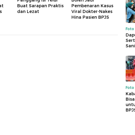
Panggang Isi Telur
Boleh Jadi
at
Buat Sarapan Praktis
Pembenaran Kasus
s
dan Lezat
Viral Dokter-Nakes
Hina Pasien BPJS
Foto
Dap
Sert
Sani
Foto
Kaba
Bis
untu
BPJ