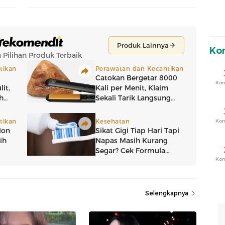
Ko
Ko
Ko
Ko
Selengkapnya