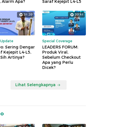
, Alarm Apa?
Saraf Kejepit L4-L5
01:39
39:41
kUpdate
Special Coverage
o: Sering Dengar
LEADERS FORUM:
f Kejepit L4-L5,
Produk Viral,
Sih Artinya?
Sebelum Checkout
Apa yang Perlu
Dicek?
Lihat Selengkapnya
to