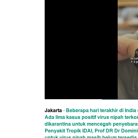
Jakarta
Beberapa hari terakhir di Indi
-
Ada lima kasus positif virus nipah terk
dikarantina untuk mencegah penyebaran 
Penyakit Tropik IDAI, Prof DR Dr Domi
untuk virus nipah masih belum tersedia.