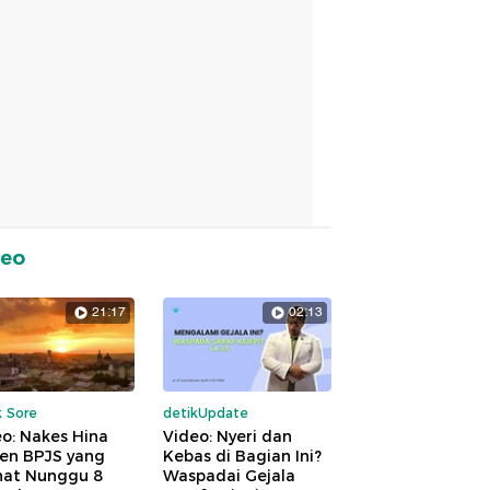
deo
21:17
02:13
k Sore
detikUpdate
o: Nakes Hina
Video: Nyeri dan
ien BPJS yang
Kebas di Bagian Ini?
hat Nunggu 8
Waspadai Gejala