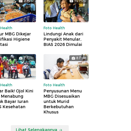
3 Foto
10 Foto
 Health
Foto Health
ur MBG Dikejar
Lindungi Anak dari
ifikasi Higiene
Penyakit Menular,
tasi
BIAS 2026 Dimulai
7 Foto
8 Foto
 Health
Foto Health
r Baik! Ojol Kini
Penyusunan Menu
a Menabung
MBG Disesuaikan
k Bayar Iuran
untuk Murid
S Kesehatan
Berkebutuhan
Khusus
Lihat Selengkapnya