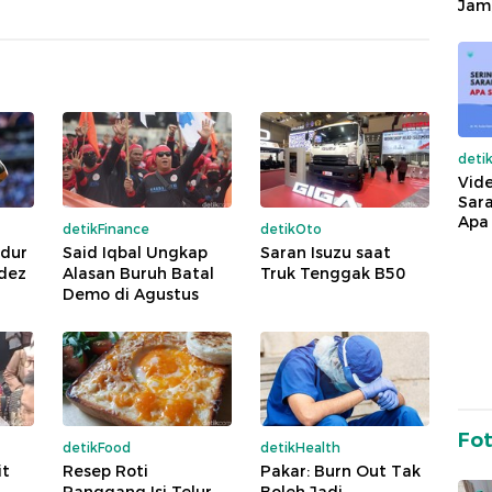
Jam
deti
Vide
Sara
Apa 
detikFinance
detikOto
ndur
Said Iqbal Ungkap
Saran Isuzu saat
ndez
Alasan Buruh Batal
Truk Tenggak B50
Demo di Agustus
Fo
detikFood
detikHealth
it
Resep Roti
Pakar: Burn Out Tak