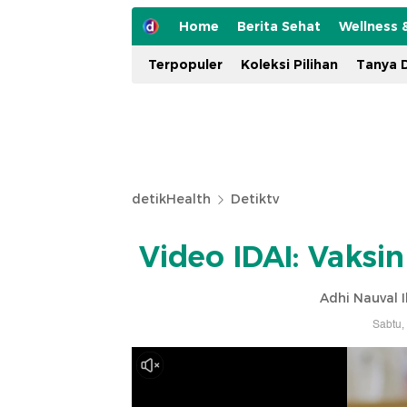
Home
Berita Sehat
Wellness 
Terpopuler
Koleksi Pilihan
Tanya D
detikHealth
Detiktv
Video IDAI: Vaksi
Adhi Nauval I
Sabtu,