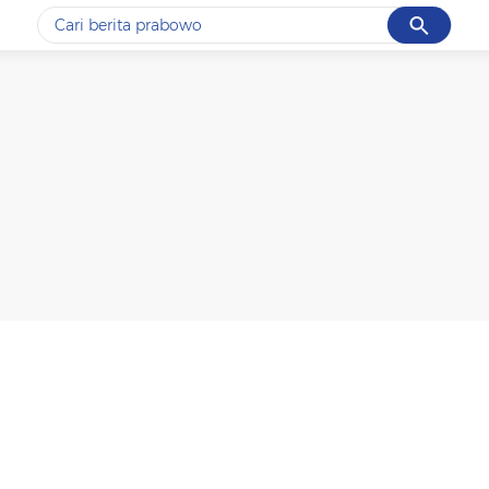
Cancel
Yang sedang ramai dicari
#1
gempa hari ini
#2
gempa
#3
iran
#4
demo
#5
prabowo
Promoted
Terakhir yang dicari
Loading...