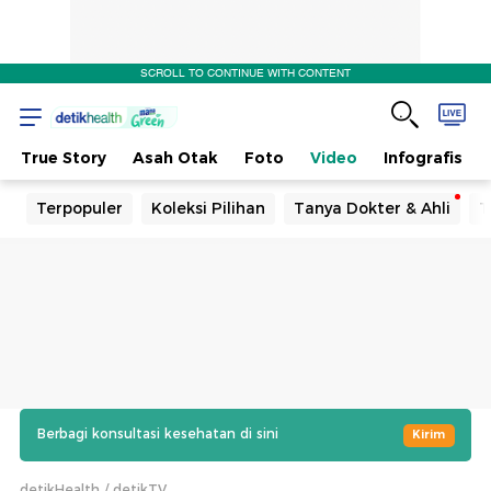
SCROLL TO CONTINUE WITH CONTENT
True Story
Asah Otak
Foto
Video
Infografis
Terpopuler
Koleksi Pilihan
Tanya Dokter & Ahli
T
Berbagi konsultasi kesehatan di sini
Kirim
detikHealth
detikTV