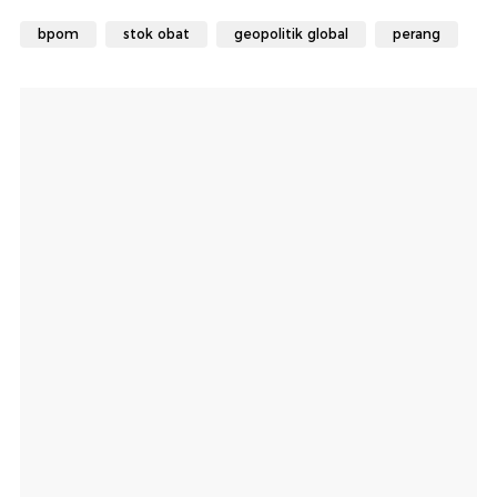
bpom
stok obat
geopolitik global
perang