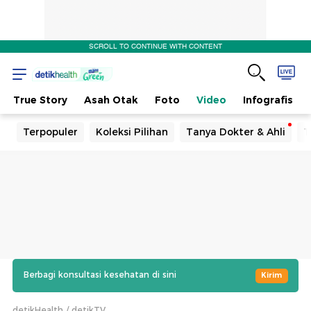
SCROLL TO CONTINUE WITH CONTENT
True Story
Asah Otak
Foto
Video
Infografis
Terpopuler
Koleksi Pilihan
Tanya Dokter & Ahli
T
Berbagi konsultasi kesehatan di sini
Kirim
detikHealth
detikTV