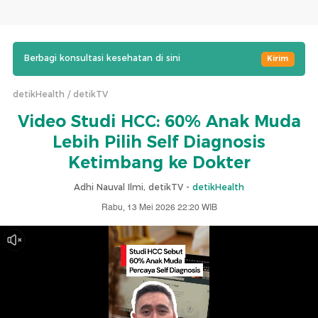
Berbagi konsultasi kesehatan di sini
Kirim
detikHealth
detikTV
Video Studi HCC: 60% Anak Muda
Lebih Pilih Self Diagnosis
Ketimbang ke Dokter
Adhi Nauval Ilmi, detikTV -
detikHealth
Rabu, 13 Mei 2026 22:20 WIB