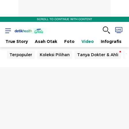
SCROLL TO CONTINUE WITH CONTENT
True Story
Asah Otak
Foto
Video
Infografis
Terpopuler
Koleksi Pilihan
Tanya Dokter & Ahli
T