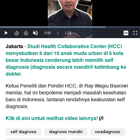
Jakarta
Studi Health Collaborative Center (HCC)
-
menyebutkan 6 dari 10 anak muda urban di 5 kota
besar Indonesia cenderung lebih memilih self
diagnosis (diagnosis secara mandiri) ketimbang ke
dokter.
Ketua Peneliti dan Pendiri HCC, dr Ray Wagiu Basrowi
menilai, hal ini berpotensi menjadi masalah kesehatan
baru di Indonesia, lantaran rendahnya keakuratan self
diagnosis.
Klik di sini untuk melihat video lainnya!
(/)
self diagnosis
diagnosis mandiri
swadiagnosis