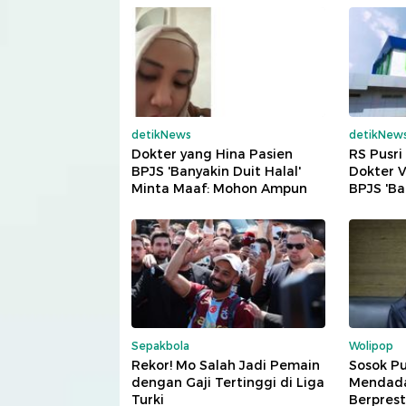
detikNews
detikNew
Dokter yang Hina Pasien
RS Pusr
BPJS 'Banyakin Duit Halal'
Dokter V
Minta Maaf: Mohon Ampun
BPJS 'Ba
Sepakbola
Wolipop
Rekor! Mo Salah Jadi Pemain
Sosok Pu
dengan Gaji Tertinggi di Liga
Mendadak
Turki
Berprest