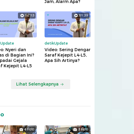
Jam, Alarm Apa?
02:13
01:39
kUpdate
detikUpdate
o: Nyeri dan
Video: Sering Dengar
s di Bagian Ini?
Saraf Kejepit L4-L5,
padai Gejala
Apa Sih Artinya?
f Kejepit L4-L5
Lihat Selengkapnya
to
4 Foto
3 Foto