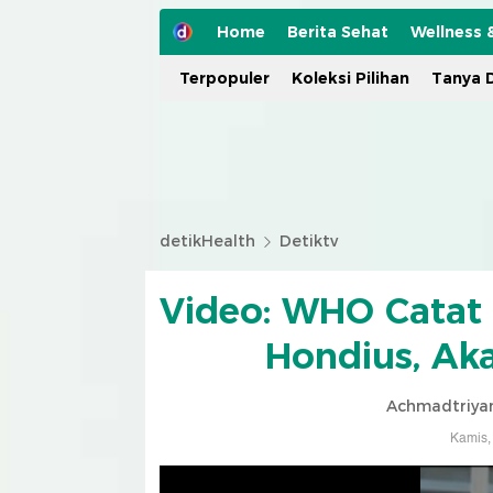
Home
Berita Sehat
Wellness 
Terpopuler
Koleksi Pilihan
Tanya D
detikHealth
Detiktv
Video: WHO Catat 
Hondius, Ak
Achmadtriyan
Kamis,