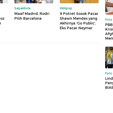
Sepakbola
Wolipop
Maaf Madrid, Rodri
9 Potret Sosok Pacar
goz
Pilih Barcelona
Shawn Mendes yang
Foto
e
Akhirnya 'Go Public',
PBB
Eks Pacar Neymar
Kris
Afg
Mem
Foto
Lind
Peny
BIA