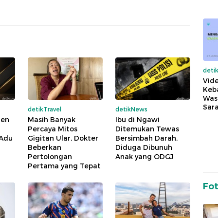
deti
Vide
Keba
Was
Sara
detikTravel
detikNews
den
Masih Banyak
Ibu di Ngawi
Percaya Mitos
Ditemukan Tewas
 Adu
Gigitan Ular, Dokter
Bersimbah Darah,
Beberkan
Diduga Dibunuh
Pertolongan
Anak yang ODGJ
Pertama yang Tepat
Fo