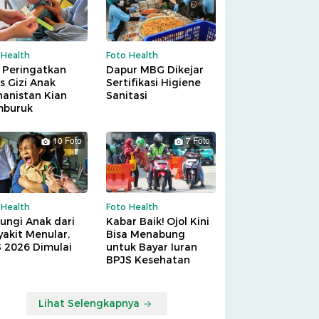
 Health
Foto Health
 Peringatkan
Dapur MBG Dikejar
is Gizi Anak
Sertifikasi Higiene
hanistan Kian
Sanitasi
buruk
10 Foto
7 Foto
 Health
Foto Health
ungi Anak dari
Kabar Baik! Ojol Kini
akit Menular,
Bisa Menabung
S 2026 Dimulai
untuk Bayar Iuran
BPJS Kesehatan
Lihat Selengkapnya