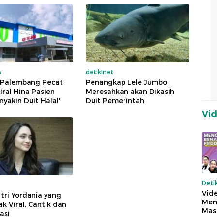
s
detikInet
i Palembang Pecat
Penangkap Lele Jumbo
iral Hina Pasien
Meresahkan akan Dikasih
nyakin Duit Halal'
Duit Pemerintah
Vi
Deti
Vide
tri Yordania yang
Mem
 Viral, Cantik dan
Mas
asi