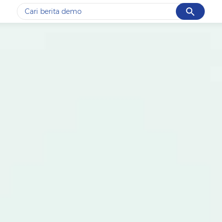
Cancel
Yang sedang ramai dicari
#1
gempa hari ini
#2
gempa
#3
prabowo
#4
iran
#5
demo
Promoted
Terakhir yang dicari
Loading...