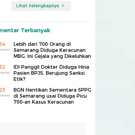
Lihat Selengkapnya
mentar Terbanyak
34
Lebih dari 700 Orang di
Semarang Diduga Keracunan
mentar
MBG, Ini Gejala yang Dikeluhkan
32
IDI Panggil Dokter Diduga Hina
Pasien BPJS, Berujung Sanksi
mentar
Etik?
23
BGN Hentikan Sementara SPPG
di Semarang usai Diduga Picu
mentar
700-an Kasus Keracunan