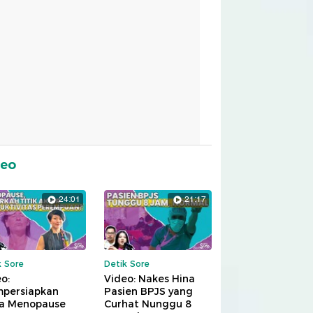
deo
24:01
21:17
k Sore
Detik Sore
o:
Video: Nakes Hina
persiapkan
Pasien BPJS yang
a Menopause
Curhat Nunggu 8