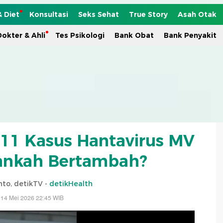
& Diet
Konsultasi
Seks Sehat
True Story
Asah Otak
okter & Ahli
Tes Psikologi
Bank Obat
Bank Penyakit
11 Kasus Hantavirus MV
ankah Bertambah?
to, detikTV -
detikHealth
 14 Mei 2026 22:45 WIB