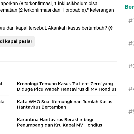
laporkan (8 terkonfirmasi, 1 inklusif/belum bisa
Ber
ematian (2 terkonfirmasi dan 1 probable)." keterangan
#
(/)
ru dari kapal tersebut. Akankah kasus bertambah?
di kapal pesiar
#
#
l
Kronologi Temuan Kasus 'Patient Zero' yang
#
Diduga Picu Wabah Hantavirus di MV Hondius
da
Kata WHO Soal Kemungkinan Jumlah Kasus
Hantavirus Bertambah
#
Karantina Hantavirus Berakhir bagi
Penumpang dan Kru Kapal MV Hondius