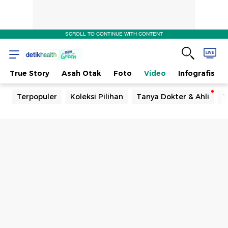
SCROLL TO CONTINUE WITH CONTENT
True Story
Asah Otak
Foto
Video
Infografis
Terpopuler
Koleksi Pilihan
Tanya Dokter & Ahli
T