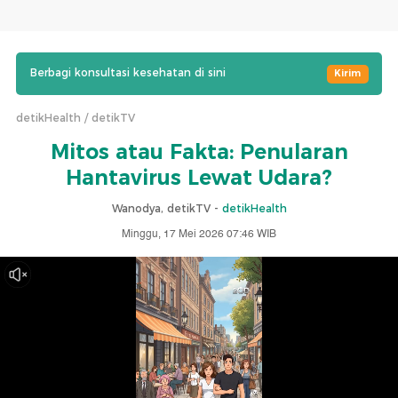
Berbagi konsultasi kesehatan di sini
Kirim
detikHealth
detikTV
Mitos atau Fakta: Penularan
Hantavirus Lewat Udara?
Wanodya, detikTV -
detikHealth
Minggu, 17 Mei 2026 07:46 WIB