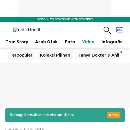
SCROLL TO CONTINUE WITH CONTENT
True Story
Asah Otak
Foto
Video
Infografis
Terpopuler
Koleksi Pilihan
Tanya Dokter & Ahli
T
Berbagi konsultasi kesehatan di sini
Kirim
detikHealth
detikTV