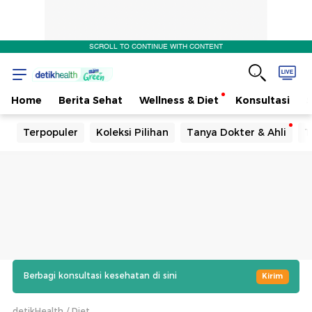
SCROLL TO CONTINUE WITH CONTENT
Home
Berita Sehat
Wellness & Diet
Konsultasi
Terpopuler
Koleksi Pilihan
Tanya Dokter & Ahli
T
Berbagi konsultasi kesehatan di sini
Kirim
detikHealth
Diet