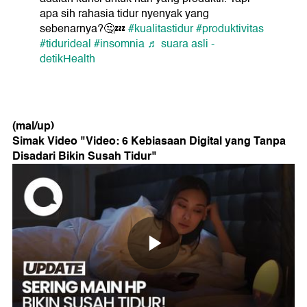
apa sih rahasia tidur nyenyak yang
sebenarnya?🤔💤
#kualitastidur
#produktivitas
#tidurideal
#insomnia
♬ suara asli -
detikHealth
(mal/up)
Simak Video "
Video: 6 Kebiasaan Digital yang Tanpa
Disadari Bikin Susah Tidur
"