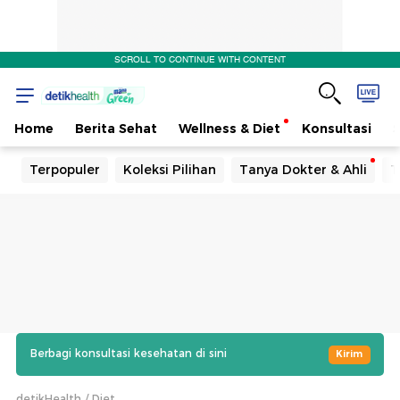
SCROLL TO CONTINUE WITH CONTENT
Home
Berita Sehat
Wellness & Diet
Konsultasi
Terpopuler
Koleksi Pilihan
Tanya Dokter & Ahli
T
Berbagi konsultasi kesehatan di sini
Kirim
detikHealth
Diet