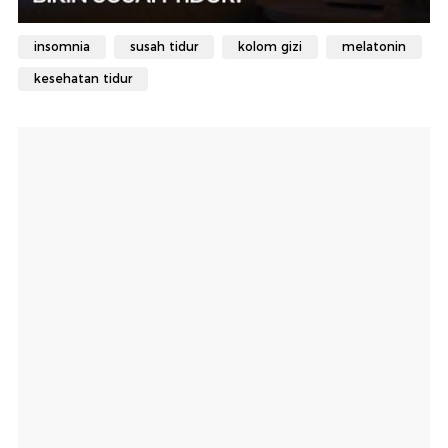
insomnia
susah tidur
kolom gizi
melatonin
kesehatan tidur