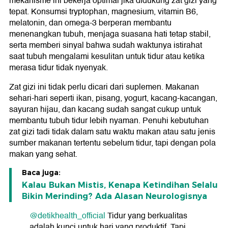
mekanisme ini bekerja optimal jika didukung zat gizi yang
tepat. Konsumsi tryptophan, magnesium, vitamin B6,
melatonin, dan omega-3 berperan membantu
menenangkan tubuh, menjaga suasana hati tetap stabil,
serta memberi sinyal bahwa sudah waktunya istirahat
saat tubuh mengalami kesulitan untuk tidur atau ketika
merasa tidur tidak nyenyak.
Zat gizi ini tidak perlu dicari dari suplemen. Makanan
sehari-hari seperti ikan, pisang, yogurt, kacang-kacangan,
sayuran hijau, dan kacang sudah sangat cukup untuk
membantu tubuh tidur lebih nyaman. Penuhi kebutuhan
zat gizi tadi tidak dalam satu waktu makan atau satu jenis
sumber makanan tertentu sebelum tidur, tapi dengan pola
makan yang sehat.
Baca juga:
Kalau Bukan Mistis, Kenapa Ketindihan Selalu
Bikin Merinding? Ada Alasan Neurologisnya
@detikhealth_official
Tidur yang berkualitas
adalah kunci untuk hari yang produktif. Tapi