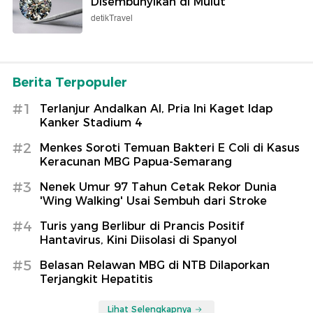
Disembunyikan di Mulut
detikTravel
Berita Terpopuler
#1
Terlanjur Andalkan AI, Pria Ini Kaget Idap
Kanker Stadium 4
#2
Menkes Soroti Temuan Bakteri E Coli di Kasus
Keracunan MBG Papua-Semarang
#3
Nenek Umur 97 Tahun Cetak Rekor Dunia
'Wing Walking' Usai Sembuh dari Stroke
#4
Turis yang Berlibur di Prancis Positif
Hantavirus, Kini Diisolasi di Spanyol
#5
Belasan Relawan MBG di NTB Dilaporkan
Terjangkit Hepatitis
Lihat Selengkapnya