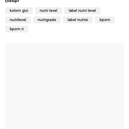
(fti/up)
kolom gizi
nutri level
label nutri level
nutrilevel
nutrigrade
label nutrisi
bpom
bpom ri