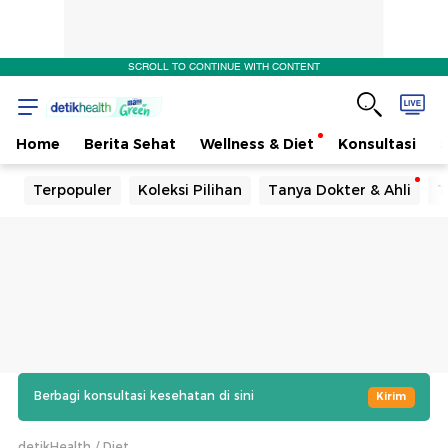
SCROLL TO CONTINUE WITH CONTENT
Home
Berita Sehat
Wellness & Diet
Konsultasi
Terpopuler
Koleksi Pilihan
Tanya Dokter & Ahli
T
Berbagi konsultasi kesehatan di sini
Kirim
detikHealth
Diet