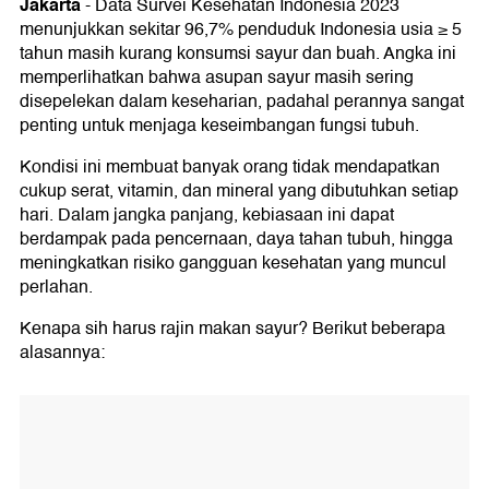
Jakarta
-
Data Survei Kesehatan Indonesia 2023
2. Sayur Kaya Kandungan Vitamin dan
menunjukkan sekitar 96,7% penduduk Indonesia usia ≥ 5
Mineral
tahun masih kurang konsumsi sayur dan buah. Angka ini
memperlihatkan bahwa asupan sayur masih sering
3. Sayur Bantu Lindungi Diri dari Radikal
disepelekan dalam keseharian, padahal perannya sangat
Bebas
penting untuk menjaga keseimbangan fungsi tubuh.
4. Sayur Bantu Jaga Berat Badan Lebih
Kondisi ini membuat banyak orang tidak mendapatkan
Stabil
cukup serat, vitamin, dan mineral yang dibutuhkan setiap
5. Sayur Bantu Kontrol Kadar Kolesterol
hari. Dalam jangka panjang, kebiasaan ini dapat
berdampak pada pencernaan, daya tahan tubuh, hingga
6. Sayur Bantu Jaga Kesehatan Jantung
meningkatkan risiko gangguan kesehatan yang muncul
perlahan.
7. Sayur Bantu Kontrol Gula Darah
Kenapa sih harus rajin makan sayur? Berikut beberapa
8. Ada Zat Gizi yang Sulit Diperoleh Kalau
alasannya:
Tidak Makan dari Sayur