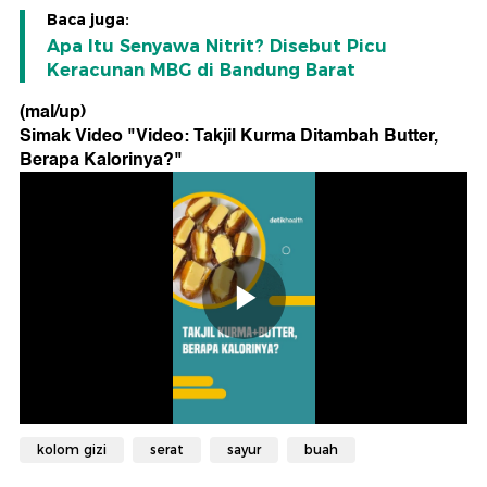
Baca juga:
Apa Itu Senyawa Nitrit? Disebut Picu
Keracunan MBG di Bandung Barat
(mal/up)
Simak Video "
Video: Takjil Kurma Ditambah Butter,
Berapa Kalorinya?
"
kolom gizi
serat
sayur
buah