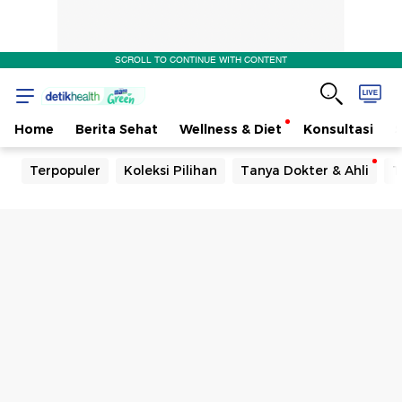
SCROLL TO CONTINUE WITH CONTENT
Home
Berita Sehat
Wellness & Diet
Konsultasi
Terpopuler
Koleksi Pilihan
Tanya Dokter & Ahli
T