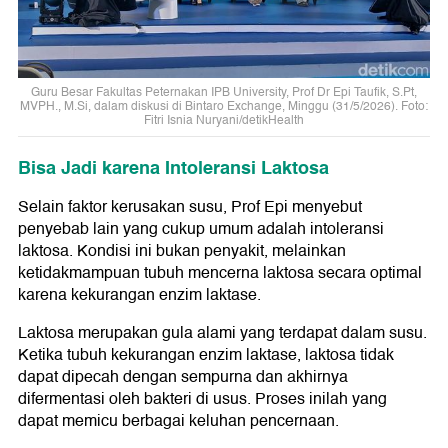
Guru Besar Fakultas Peternakan IPB University, Prof Dr Epi Taufik, S.Pt,
MVPH., M.Si, dalam diskusi di Bintaro Exchange, Minggu (31/5/2026). Foto:
Fitri Isnia Nuryani/detikHealth
Bisa Jadi karena Intoleransi Laktosa
Selain faktor kerusakan susu, Prof Epi menyebut
penyebab lain yang cukup umum adalah intoleransi
laktosa. Kondisi ini bukan penyakit, melainkan
ketidakmampuan tubuh mencerna laktosa secara optimal
karena kekurangan enzim laktase.
Laktosa merupakan gula alami yang terdapat dalam susu.
Ketika tubuh kekurangan enzim laktase, laktosa tidak
dapat dipecah dengan sempurna dan akhirnya
difermentasi oleh bakteri di usus. Proses inilah yang
dapat memicu berbagai keluhan pencernaan.