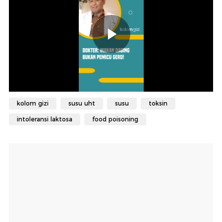
kolom gizi
susu uht
susu
toksin
intoleransi laktosa
food poisoning