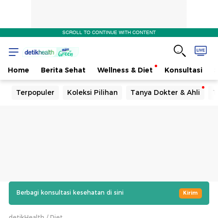
SCROLL TO CONTINUE WITH CONTENT
Home
Berita Sehat
Wellness & Diet
Konsultasi
Terpopuler
Koleksi Pilihan
Tanya Dokter & Ahli
T
Berbagi konsultasi kesehatan di sini
Kirim
detikHealth
Diet