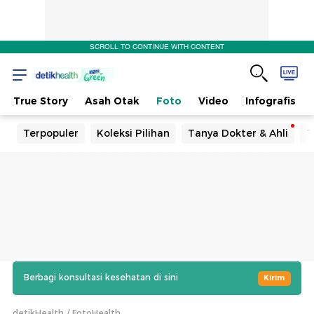
SCROLL TO CONTINUE WITH CONTENT
True Story
Asah Otak
Foto
Video
Infografis
Terpopuler
Koleksi Pilihan
Tanya Dokter & Ahli
T
Berbagi konsultasi kesehatan di sini
Kirim
detikHealth
FotoHealth