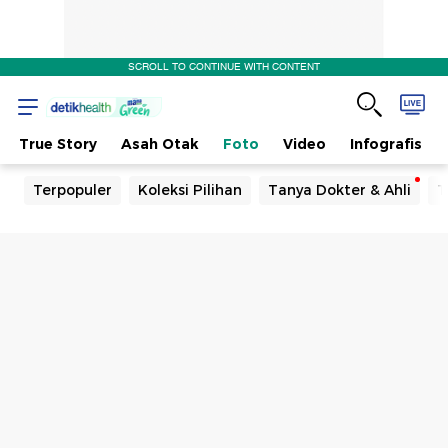
SCROLL TO CONTINUE WITH CONTENT
True Story
Asah Otak
Foto
Video
Infografis
Terpopuler
Koleksi Pilihan
Tanya Dokter & Ahli
T