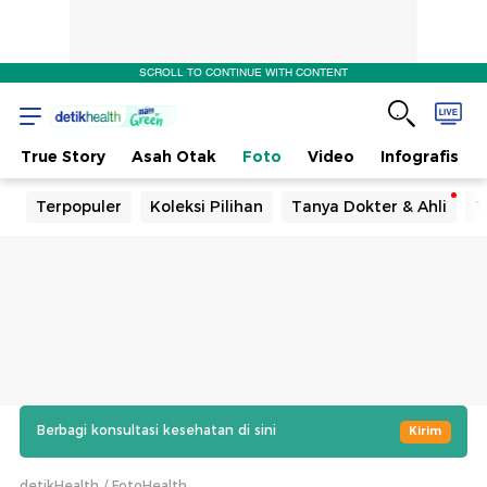
SCROLL TO CONTINUE WITH CONTENT
True Story
Asah Otak
Foto
Video
Infografis
Terpopuler
Koleksi Pilihan
Tanya Dokter & Ahli
T
Berbagi konsultasi kesehatan di sini
Kirim
detikHealth
FotoHealth