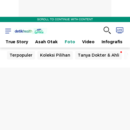
SCROLL TO CONTINUE WITH CONTENT
True Story
Asah Otak
Foto
Video
Infografis
Terpopuler
Koleksi Pilihan
Tanya Dokter & Ahli
T