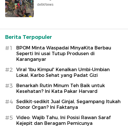
detikNews
Berita Terpopuler
#1
BPOM Minta Waspadai MinyaKita Berbau
Seperti Ini usai Tutup Produsen di
Karanganyar
#2
Viral 'Ibu Kimpul' Kenalkan Umbi-Umbian
Lokal, Karbo Sehat yang Padat Gizi
#3
Benarkah Rutin Minum Teh Baik untuk
Kesehatan? Ini Kata Pakar Harvard
#4
Sedikit-sedikit Jual Ginjal, Segampang Itukah
Donor Organ? Ini Faktanya
#5
Video: Wajib Tahu, Ini Posisi Rawan Saraf
Kejepit dan Beragam Pemicunya