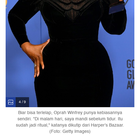
4 / 9
Biar bisa terlelap, Oprah Winfrey punya kebiasannya
sendiri. "Di malam hari, saya mandi sebelum tidur. Itu
sudah jadi ritual," katanya dikutip dari Harper's Bazaar.
(Foto: Getty Images)