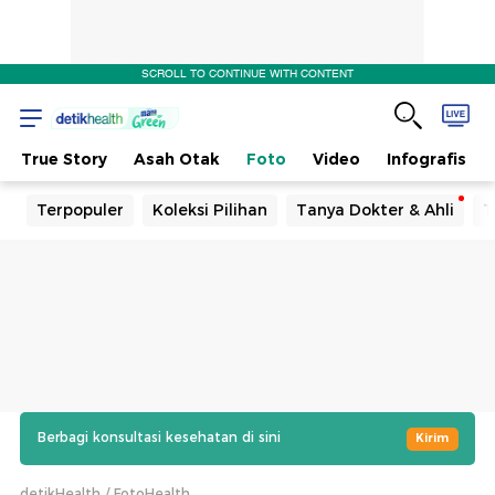
SCROLL TO CONTINUE WITH CONTENT
True Story
Asah Otak
Foto
Video
Infografis
Terpopuler
Koleksi Pilihan
Tanya Dokter & Ahli
T
Berbagi konsultasi kesehatan di sini
Kirim
detikHealth
FotoHealth