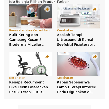
Kasus COVID-19 di Taiwan Ngegas, Varian Ini
Paling Dominan
Gedung Putih Angkat Lagi soal Asal Usul COVID,
Sebut Berasal dari Lab di Wuhan
Varian COVID-19 'Cicada' Intai Usia Anak,
Diprediksi Mendominasi-Picu Gelombang Baru
Wanita 'Paru-paru Besi' Survivor Polio di AS
Meninggal usai 78 Tahun Bertahan
Hii! Ular Bermunculan Saat Kerja Bakti Bersih-
bersih Benteng Vastenburg Solo