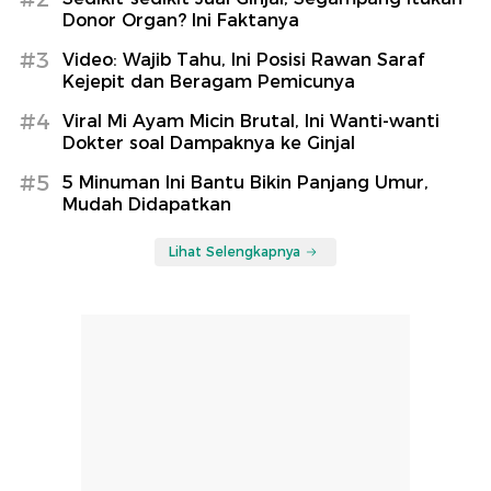
hingga Mutilasi Pria di Depok
detikNews
Seru! Azizah Salsha Ikut Kelas
Baking di Sekolah Kuliner Legendaris
Prancis
detikFood
Berita Terpopuler
#1
Benarkah Rutin Minum Teh Baik untuk
Kesehatan? Ini Kata Pakar Harvard
#2
Sedikit-sedikit Jual Ginjal, Segampang Itukah
Donor Organ? Ini Faktanya
#3
Video: Wajib Tahu, Ini Posisi Rawan Saraf
Kejepit dan Beragam Pemicunya