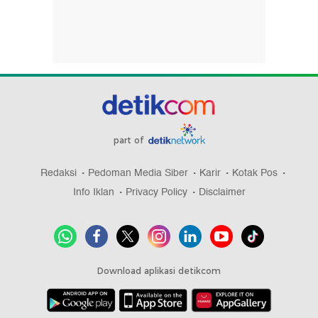
#4
Viral Mi Ayam Micin Brutal, Ini Wanti-wanti
Dokter soal Dampaknya ke Ginjal
#5
5 Minuman Ini Bantu Bikin Panjang Umur,
Mudah Didapatkan
Lihat Selengkapnya