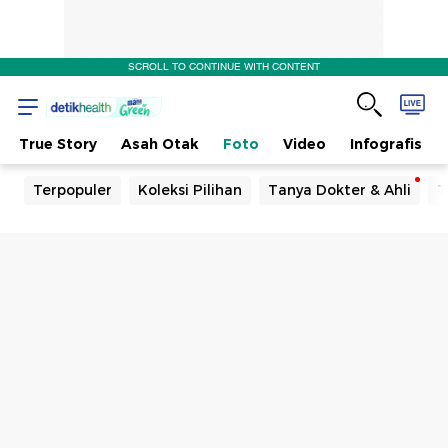
SCROLL TO CONTINUE WITH CONTENT
True Story
Asah Otak
Foto
Video
Infografis
Terpopuler
Koleksi Pilihan
Tanya Dokter & Ahli
T