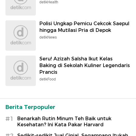
detikInet
Mari Sarapan Bubur Kacang Filipina
yang Unik ala Kepulauan Talaud
detikTravel
Soal Araujo ke Liverpool, Flick: Sama-
sama Butuh Perubahan
Sepakbola
5 Minuman Ini Bantu Bikin Panjang
Umur, Mudah Didapatkan
detikHealth
Polisi Ungkap Pemicu Cekcok Saepul