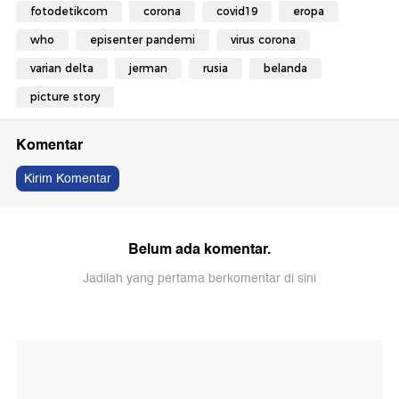
fotodetikcom
corona
covid19
eropa
who
episenter pandemi
virus corona
varian delta
jerman
rusia
belanda
picture story
Komentar
Kirim Komentar
Belum ada komentar.
Jadilah yang pertama berkomentar di sini