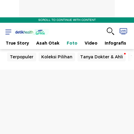
SCROLL TO CONTINUE WITH CONTENT
True Story
Asah Otak
Foto
Video
Infografis
Terpopuler
Koleksi Pilihan
Tanya Dokter & Ahli
T