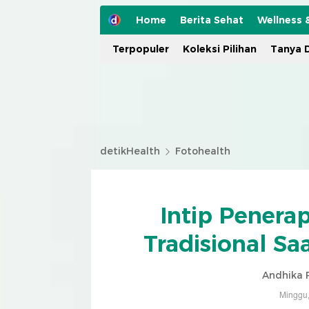
Home
Berita Sehat
Wellness 
Terpopuler
Koleksi Pilihan
Tanya D
detikHealth
Fotohealth
Intip Penera
Tradisional S
Andhika 
Minggu,