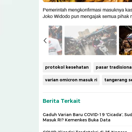
Pemerintah mengkonfirmasi masuknya kasu
Joko Widodo pun mengajak semua pihak m
protokol kesehatan
pasar tradisiona
varian omicron masuk ri
tangerang s
Berita Terkait
Gaduh Varian Baru COVID-19 'Cicada', Su
Masuk RI? Kemenkes Buka Data