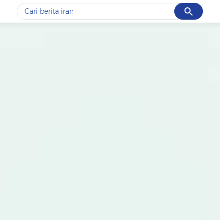
Cancel
Yang sedang ramai dicari
#1
data live draw sgp
#2
gempa hari ini
#3
prabowo
#4
iran
#5
demo
Promoted
Terakhir yang dicari
Loading...