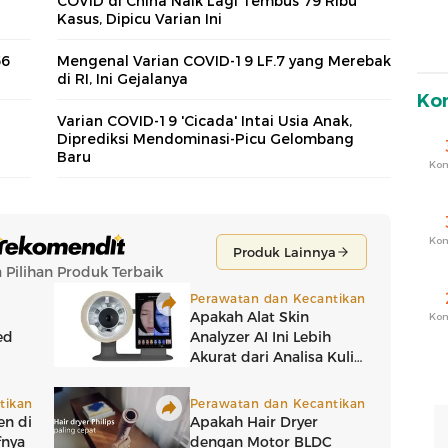
COVID di China Naik Lagi Tembus 79 Ribu
Kasus, Dipicu Varian Ini
66
Mengenal Varian COVID-19 LF.7 yang Merebak
di RI, Ini Gejalanya
Ko
Varian COVID-19 'Cicada' Intai Usia Anak,
Diprediksi Mendominasi-Picu Gelombang
Baru
Ko
Ko
Ko