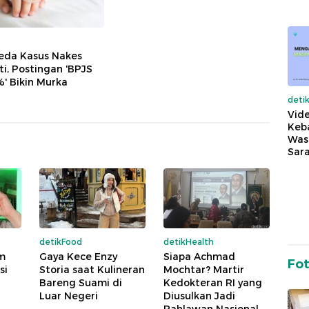
eda Kasus Nakes
i, Postingan 'BPJS
' Bikin Murka
deti
Vide
Keba
Was
Sara
detikFood
detikHealth
um
Gaya Kece Enzy
Siapa Achmad
Fo
si
Storia saat Kulineran
Mochtar? Martir
l
Bareng Suami di
Kedokteran RI yang
Luar Negeri
Diusulkan Jadi