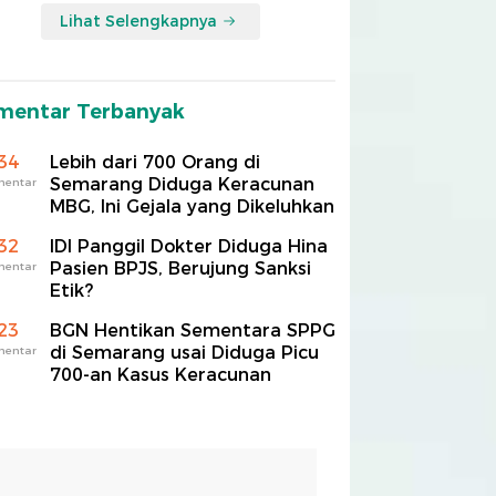
Lihat Selengkapnya
mentar Terbanyak
34
Lebih dari 700 Orang di
Semarang Diduga Keracunan
mentar
MBG, Ini Gejala yang Dikeluhkan
32
IDI Panggil Dokter Diduga Hina
Pasien BPJS, Berujung Sanksi
mentar
Etik?
23
BGN Hentikan Sementara SPPG
di Semarang usai Diduga Picu
mentar
700-an Kasus Keracunan