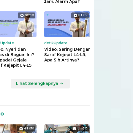
Jam, Alarm Apa?
02:13
01:39
kUpdate
detikUpdate
o: Nyeri dan
Video: Sering Dengar
s di Bagian Ini?
Saraf Kejepit L4-L5,
padai Gejala
Apa Sih Artinya?
f Kejepit L4-L5
Lihat Selengkapnya
to
4 Foto
3 Foto