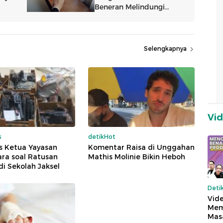
Selengkapnya
Vi
s
detikHot
s Ketua Yayasan
Komentar Raisa di Unggahan
ra soal Ratusan
Mathis Molinie Bikin Heboh
di Sekolah Jaksel
Deti
Vide
Mem
Mas