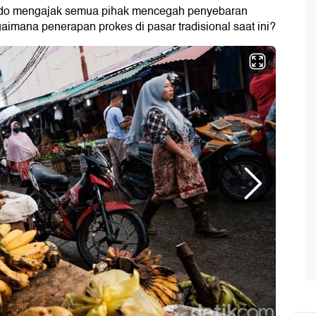
odo mengajak semua pihak mencegah penyebaran
imana penerapan prokes di pasar tradisional saat ini?