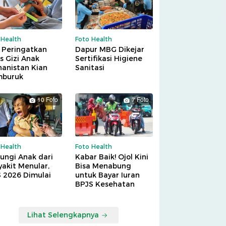
 Health
Foto Health
 Peringatkan
Dapur MBG Dikejar
is Gizi Anak
Sertifikasi Higiene
hanistan Kian
Sanitasi
buruk
10 Foto
7 Foto
 Health
Foto Health
ungi Anak dari
Kabar Baik! Ojol Kini
akit Menular,
Bisa Menabung
S 2026 Dimulai
untuk Bayar Iuran
BPJS Kesehatan
Lihat Selengkapnya