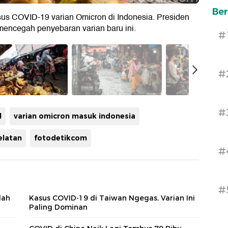
Ber
s COVID-19 varian Omicron di Indonesia. Presiden
encegah penyebaran varian baru ini.
#
#
#
l
varian omicron masuk indonesia
elatan
fotodetikcom
#
#
dah
Kasus COVID-19 di Taiwan Ngegas, Varian Ini
Paling Dominan