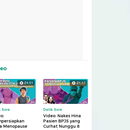
deo
24:01
21:17
k Sore
Detik Sore
o:
Video: Nakes Hina
persiapkan
Pasien BPJS yang
a Menopause
Curhat Nunggu 8