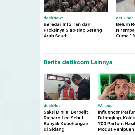
detikNews
detikInet
Beredar Info Iran dan
Belum R
Proksinya Siap-siap Serang
Nirempat
Arab Saudi!
Cuma 1%
Berita detikcom Lainnya
detikHot
Wolipop
Saksi Dinilai Berbelit,
Influencer Parf
Richard Lee Sebut
Ditangkap, Kolek
Banyak Kebohongan
700 Parfum Hasi
di Sidang
Modus Penipuan