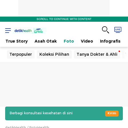
SCROLL TO CONTINUE WITH CONTENT
True Story
Asah Otak
Foto
Video
Infografis
Terpopuler
Koleksi Pilihan
Tanya Dokter & Ahli
T
Berbagi konsultasi kesehatan di sini
Kirim
detikHealth
FotoHealth