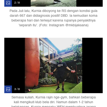
2 / 8
Pada Juli lalu, Kurnia diboyong ke RS dengan kondisi gula
darah 667 dan didiagnosis positif DBD. Ia kemudian koma
beberapa hari dan terkejut karena rupanya penyakitnya
'separah itu'. (Foto: Instagram @mkbijaksana)
3 / 8
Semasa kuliah, Kurnia rajin nge-gym, bahkan beberapa
kali mengikuti klub bela diri. Namun dalam 1-2 tahun
belakangan, Kurnia mengaku WFH membuatnya jarang