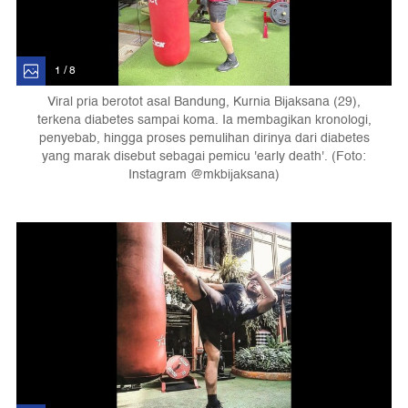
1 / 8
Viral pria berotot asal Bandung, Kurnia Bijaksana (29),
terkena diabetes sampai koma. Ia membagikan kronologi,
penyebab, hingga proses pemulihan dirinya dari diabetes
yang marak disebut sebagai pemicu 'early death'. (Foto:
Instagram @mkbijaksana)