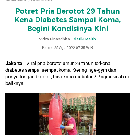
Potret Pria Berotot 29 Tahun
Kena Diabetes Sampai Koma,
Begini Kondisinya Kini
Vidya Pinandhita -
detikHealth
Kamis, 25 Agu 2022 07:35 WIB
Jakarta
- Viral pria berotot umur 29 tahun terkena
diabetes sampai sempat koma. Sering nge-gym dan
punya lengan berotot, bisa kena diabetes? Begini kisah di
baliknya.