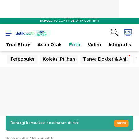
SCROLL TO CONTINUE WITH CONTENT
True Story
Asah Otak
Foto
Video
Infografis
Terpopuler
Koleksi Pilihan
Tanya Dokter & Ahli
T
Berbagi konsultasi kesehatan di sini
Kirim
detikHealth
FotoHealth