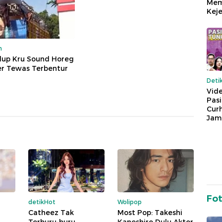
Mem
Keje
m
dup Kru Sound Horeg
er Tewas Terbentur
Deti
Vide
Pas
Cur
Jam
Fo
detikHot
Wolipop
Catheez Tak
Most Pop: Takeshi