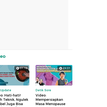
deo
01:19
24:01
kUpdate
Detik Sore
o: Hati-hati!
Video:
h Teknik, Ngulek
Mempersiapkan
bel Juga Bisa
Masa Menopause