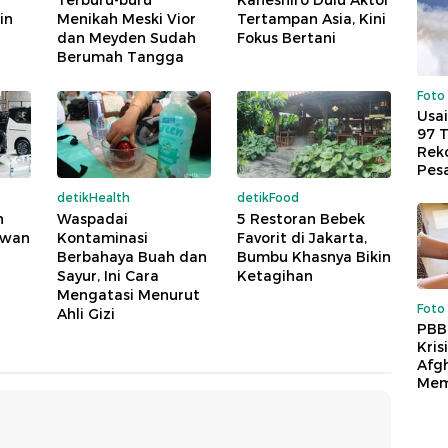
Terburu-buru
Kaneshiro Dulu Aktor
in
Menikah Meski Vior
Tertampan Asia, Kini
dan Meyden Sudah
Fokus Bertani
Berumah Tangga
Foto
Usai
97 
Reko
Pes
detikHealth
detikFood
n
Waspadai
5 Restoran Bebek
Lawan
Kontaminasi
Favorit di Jakarta,
Berbahaya Buah dan
Bumbu Khasnya Bikin
Sayur, Ini Cara
Ketagihan
Mengatasi Menurut
Foto
Ahli Gizi
PBB
Kris
Afg
Mem