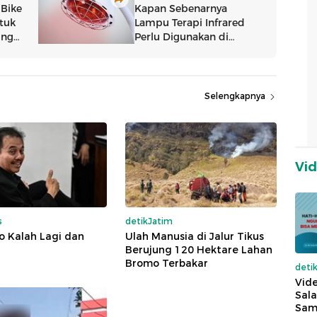
Selengkapnya
Vi
s
detikJatim
o Kalah Lagi dan
Ulah Manusia di Jalur Tikus
Berujung 120 Hektare Lahan
Bromo Terbakar
deti
Vide
Sala
Sam