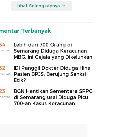
Lihat Selengkapnya
mentar Terbanyak
34
Lebih dari 700 Orang di
Semarang Diduga Keracunan
mentar
MBG, Ini Gejala yang Dikeluhkan
32
IDI Panggil Dokter Diduga Hina
Pasien BPJS, Berujung Sanksi
mentar
Etik?
23
BGN Hentikan Sementara SPPG
di Semarang usai Diduga Picu
mentar
700-an Kasus Keracunan