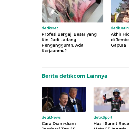
detikInet
detikJati
Profesi Bergaji Besar yang
Akhir Hi
Kini Jadi Ladang
di Jemb
Pengangguran, Ada
Gapura
Kerjaanmu?
Berita detikcom Lainnya
detikNews
detikSport
Cara Diam-diam
Hasil Sprint Race