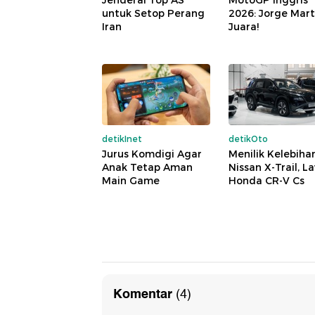
Jenderal Top AS
MotoGP Inggris
untuk Setop Perang
2026: Jorge Mart
Iran
Juara!
detikInet
detikOto
Jurus Komdigi Agar
Menilik Kelebiha
Anak Tetap Aman
Nissan X-Trail, 
Main Game
Honda CR-V Cs