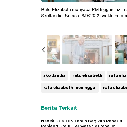
Ratu Elizabeth menyapa PM Inggris Liz Trus
Skotlandia, Selasa (6/9/2022) waktu setem
skotlandia
ratu elizabeth
ratu eli
ratu elizabeth meninggal
ratu elizabe
Berita Terkait
Nenek Usia 105 Tahun Bagikan Rahasia
Panjang Umur, Ternyata Sesimpel Ini