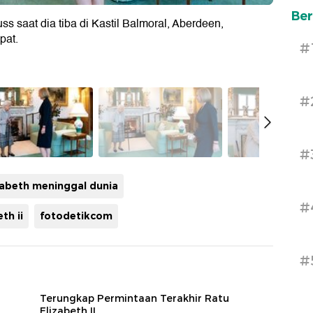
Ber
s saat dia tiba di Kastil Balmoral, Aberdeen,
pat.
#
#
#
zabeth meninggal dunia
#
th ii
fotodetikcom
#
Terungkap Permintaan Terakhir Ratu
Elizabeth II