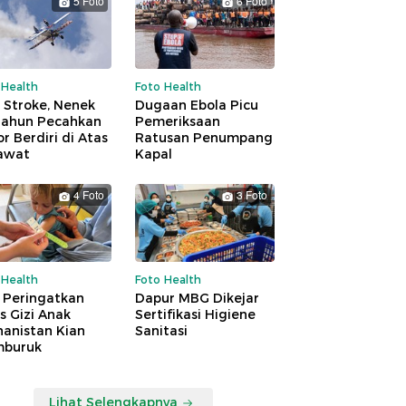
5 Foto
6 Foto
 Health
Foto Health
 Stroke, Nenek
Dugaan Ebola Picu
Tahun Pecahkan
Pemeriksaan
r Berdiri di Atas
Ratusan Penumpang
awat
Kapal
4 Foto
3 Foto
 Health
Foto Health
 Peringatkan
Dapur MBG Dikejar
is Gizi Anak
Sertifikasi Higiene
hanistan Kian
Sanitasi
buruk
Lihat Selengkapnya