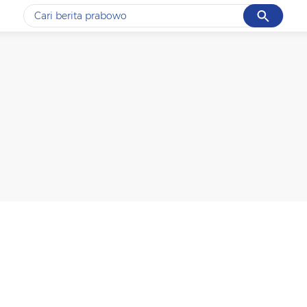
Cancel
Yang sedang ramai dicari
#1
data live draw sgp
#2
kebakaran
#3
prabowo
#4
iran
#5
gempa hari ini
Promoted
Terakhir yang dicari
Loading...