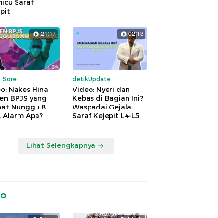
icu Saraf
pit
21:17
02:13
k Sore
detikUpdate
o: Nakes Hina
Video: Nyeri dan
ien BPJS yang
Kebas di Bagian Ini?
hat Nunggu 8
Waspadai Gejala
, Alarm Apa?
Saraf Kejepit L4-L5
Lihat Selengkapnya
to