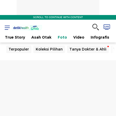
SCROLL TO CONTINUE WITH CONTENT
True Story
Asah Otak
Foto
Video
Infografis
Terpopuler
Koleksi Pilihan
Tanya Dokter & Ahli
T