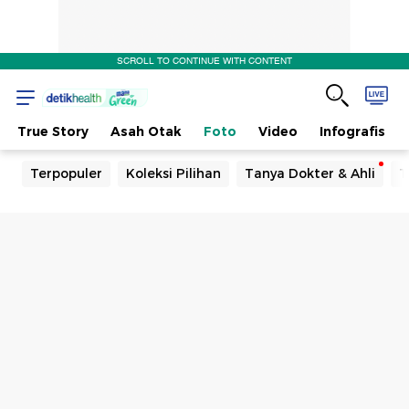
SCROLL TO CONTINUE WITH CONTENT
True Story
Asah Otak
Foto
Video
Infografis
Terpopuler
Koleksi Pilihan
Tanya Dokter & Ahli
T