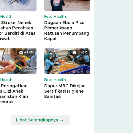
 Health
Foto Health
 Stroke, Nenek
Dugaan Ebola Picu
Tahun Pecahkan
Pemeriksaan
r Berdiri di Atas
Ratusan Penumpang
awat
Kapal
4 Foto
3 Foto
 Health
Foto Health
 Peringatkan
Dapur MBG Dikejar
is Gizi Anak
Sertifikasi Higiene
hanistan Kian
Sanitasi
buruk
Lihat Selengkapnya