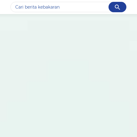
Cancel
Yang sedang ramai dicari
#1
data live draw sgp
#2
k-talk
#3
kebakaran
#4
prabowo
#5
gempa hari ini
Promoted
Terakhir yang dicari
Loading...