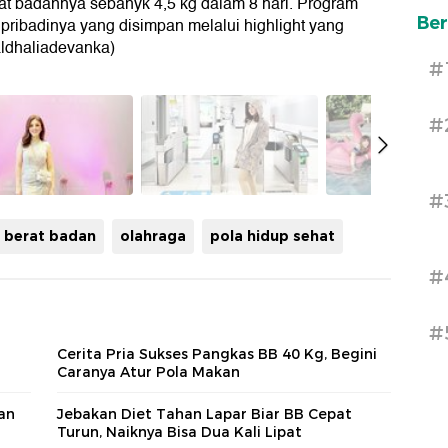
t badannya sebanyk 4,5 kg dalam 8 hari. Program
Ber
 pribadinya yang disimpan melalui highlight yang
aldhaliadevanka)
#
#
#
berat badan
olahraga
pola hidup sehat
#
#
Cerita Pria Sukses Pangkas BB 40 Kg, Begini
Caranya Atur Pola Makan
an
Jebakan Diet Tahan Lapar Biar BB Cepat
Turun, Naiknya Bisa Dua Kali Lipat