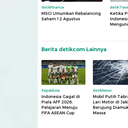
detikFinance
detikTrave
MSCI Umumkan Rebalancing
Ketika 
Saham 12 Agustus
Indonesi
Mengun
Berita detikcom Lainnya
Sepakbola
detikNews
Indonesia Gagal di
Mobil Putih Tabr
Piala AFF 2026,
Lari Motor di Ja
Pelajaran Menuju
Berujung Diamu
FIFA ASEAN Cup
Massa