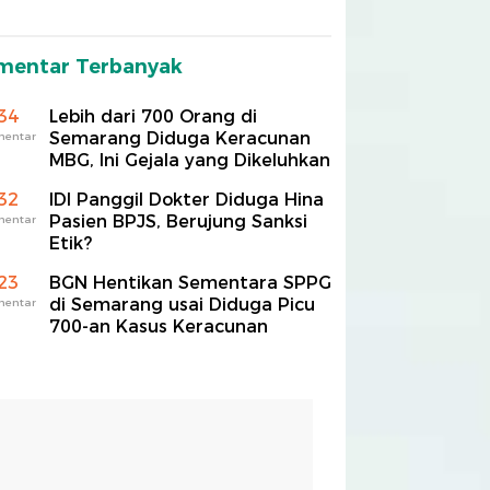
mentar Terbanyak
34
Lebih dari 700 Orang di
Semarang Diduga Keracunan
mentar
MBG, Ini Gejala yang Dikeluhkan
32
IDI Panggil Dokter Diduga Hina
Pasien BPJS, Berujung Sanksi
mentar
Etik?
23
BGN Hentikan Sementara SPPG
di Semarang usai Diduga Picu
mentar
700-an Kasus Keracunan