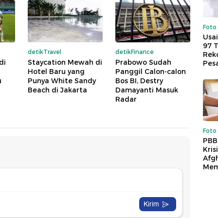
Foto
Usai
97 
detikTravel
detikFinance
Reko
di
Staycation Mewah di
Prabowo Sudah
Pes
Hotel Baru yang
Panggil Calon-calon
u
Punya White Sandy
Bos BI, Destry
Beach di Jakarta
Damayanti Masuk
Radar
Foto
PBB
Kris
Afg
Mem