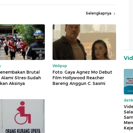
Selengkapnya
Vi
s
Wolipop
Penembakan Brutal
Foto: Gaya Agnez Mo Debut
 Alami Stres-Sudah
Film Hollywood Reacher
kan Aksinya
Bareng Anggun C. Sasmi
deti
Vide
Sala
Sam
Mem
Keje