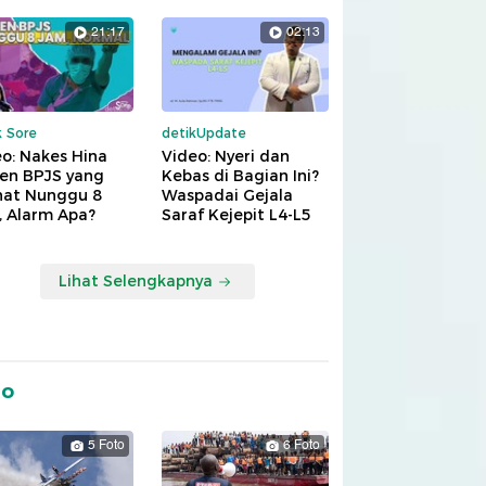
21:17
02:13
k Sore
detikUpdate
o: Nakes Hina
Video: Nyeri dan
ien BPJS yang
Kebas di Bagian Ini?
hat Nunggu 8
Waspadai Gejala
, Alarm Apa?
Saraf Kejepit L4-L5
Lihat Selengkapnya
to
5 Foto
6 Foto