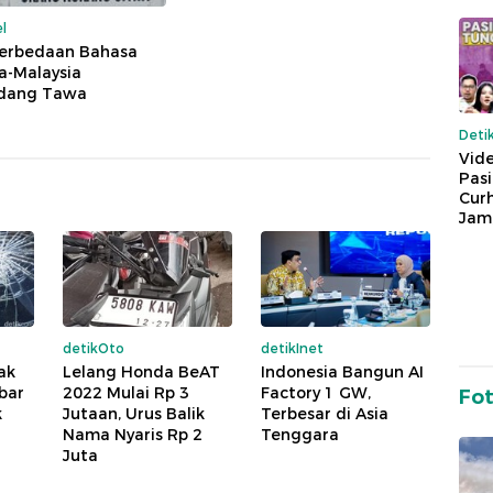
l
Perbedaan Bahasa
a-Malaysia
dang Tawa
Deti
Vide
Pas
Cur
Jam
detikOto
detikInet
ak
Lelang Honda BeAT
Indonesia Bangun AI
kbar
2022 Mulai Rp 3
Factory 1 GW,
Fo
k
Jutaan, Urus Balik
Terbesar di Asia
Nama Nyaris Rp 2
Tenggara
Juta