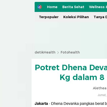
Home
Berita Sehat
Wellness 
Terpopuler
Koleksi Pilihan
Tanya D
detikHealth
Fotohealth
Potret Dhena Deva
Kg dalam 8 
Alethea 
Jumat,
Jakarta
- Dhena Devanka pangkas berat ba