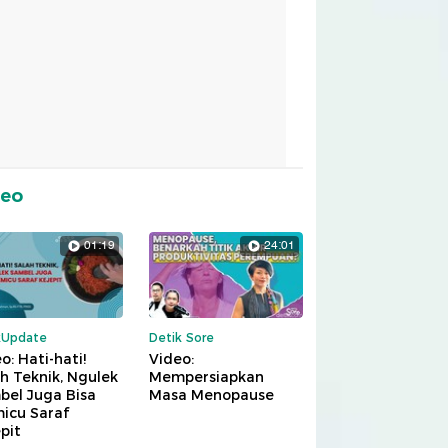
deo
01:19
24:01
kUpdate
Detik Sore
o: Hati-hati!
Video:
h Teknik, Ngulek
Mempersiapkan
bel Juga Bisa
Masa Menopause
icu Saraf
pit