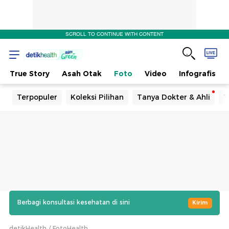
SCROLL TO CONTINUE WITH CONTENT
True Story
Asah Otak
Foto
Video
Infografis
Terpopuler
Koleksi Pilihan
Tanya Dokter & Ahli
T
Berbagi konsultasi kesehatan di sini
Kirim
detikHealth
FotoHealth