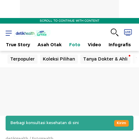
SCROLL TO CONTINUE WITH CONTENT
True Story
Asah Otak
Foto
Video
Infografis
Terpopuler
Koleksi Pilihan
Tanya Dokter & Ahli
T
Berbagi konsultasi kesehatan di sini
Kirim
detikHealth
FotoHealth