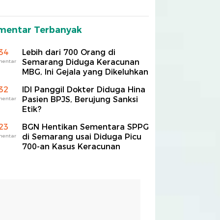
mentar Terbanyak
34
Lebih dari 700 Orang di
Semarang Diduga Keracunan
mentar
MBG, Ini Gejala yang Dikeluhkan
32
IDI Panggil Dokter Diduga Hina
Pasien BPJS, Berujung Sanksi
mentar
Etik?
23
BGN Hentikan Sementara SPPG
di Semarang usai Diduga Picu
mentar
700-an Kasus Keracunan