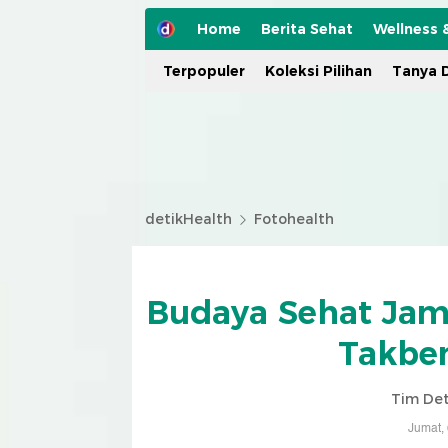
Home
Berita Sehat
Wellness 
Terpopuler
Koleksi Pilihan
Tanya D
detikHealth
Fotohealth
Budaya Sehat Jamu
Takbe
Tim De
Jumat,