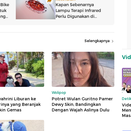
Selengkapnya
Vi
Wolipop
yahrini Liburan ke
Potret Wulan Guritno Pamer
Deti
trinya yang Beranjak
Dewy Skin, Bandingkan
Vide
ikin Gemas
Dengan Wajah Aslinya Dulu
Mem
Mas