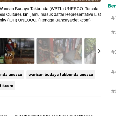
Ber
i Warisan Budaya Takbenda (WBTb) UNESCO. Tercatat
 Culture), kini jamu masuk daftar Representative List
#
umanity (ICH) UNESCO. (Rengga Sancaya/detikcom)
#
#
#
enda unesco
warisan budaya takbenda unesco
tikcom
#