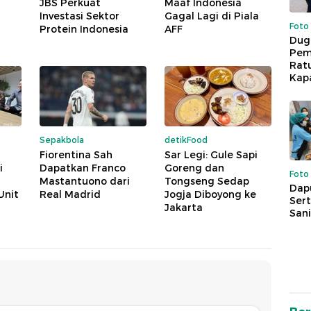
JBS Perkuat
Maaf Indonesia
Investasi Sektor
Gagal Lagi di Piala
Foto
Protein Indonesia
AFF
Dug
Pem
Rat
Kap
Sepakbola
detikFood
Fiorentina Sah
Sar Legi: Gule Sapi
i
Dapatkan Franco
Goreng dan
Foto
Mastantuono dari
Tongseng Sedap
Dap
Unit
Real Madrid
Jogja Diboyong ke
Sert
Jakarta
Sani