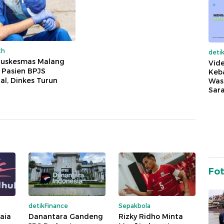
th
deti
Puskesmas Malang
Vide
k Pasien BPJS
Keba
l, Dinkes Turun
Was
Sara
Fo
detikFinance
Sepakbola
aia
Danantara Gandeng
Rizky Ridho Minta