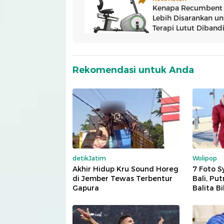
Rekomendasi untuk Anda
detikJatim
Wolipop
Akhir Hidup Kru Sound Horeg
7 Foto S
di Jember Tewas Terbentur
Bali, Pu
Gapura
Balita B