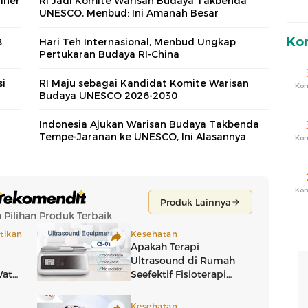
iner
RI Jadi Komite Warisan Budaya Takbenda
UNESCO, Menbud: Ini Amanah Besar
Ko
8
Hari Teh Internasional, Menbud Ungkap
Pertukaran Budaya RI-China
si
RI Maju sebagai Kandidat Komite Warisan
Ko
Budaya UNESCO 2026-2030
Indonesia Ajukan Warisan Budaya Takbenda
Tempe-Jaranan ke UNESCO, Ini Alasannya
Ko
Ko