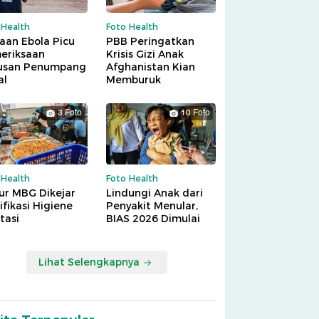
 Health
Foto Health
aan Ebola Picu
PBB Peringatkan
eriksaan
Krisis Gizi Anak
usan Penumpang
Afghanistan Kian
al
Memburuk
3 Foto
10 Foto
 Health
Foto Health
ur MBG Dikejar
Lindungi Anak dari
ifikasi Higiene
Penyakit Menular,
tasi
BIAS 2026 Dimulai
Lihat Selengkapnya