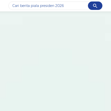
Cancel
Yang sedang ramai dicari
#1
data live draw sgp
#2
piala presiden 2026
#3
prabowo
#4
iran
#5
gempa hari ini
Promoted
Terakhir yang dicari
Loading...