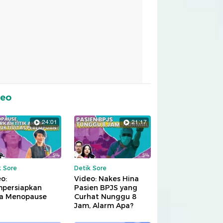
deo
24:01
21:17
k Sore
Detik Sore
o:
Video: Nakes Hina
persiapkan
Pasien BPJS yang
a Menopause
Curhat Nunggu 8
Jam, Alarm Apa?