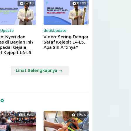
02:13
01:39
kUpdate
detikUpdate
o: Nyeri dan
Video: Sering Dengar
s di Bagian Ini?
Saraf Kejepit L4-L5,
padai Gejala
Apa Sih Artinya?
f Kejepit L4-L5
Lihat Selengkapnya
to
6 Foto
4 Foto