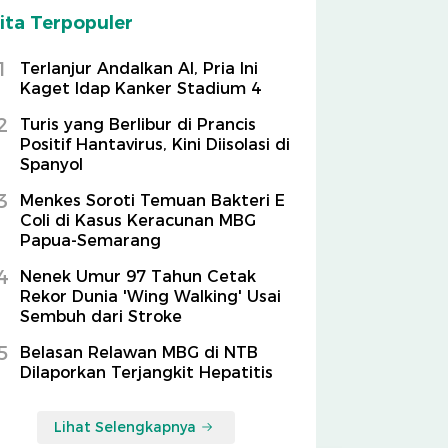
ita Terpopuler
1
Terlanjur Andalkan AI, Pria Ini
Kaget Idap Kanker Stadium 4
2
Turis yang Berlibur di Prancis
Positif Hantavirus, Kini Diisolasi di
Spanyol
3
Menkes Soroti Temuan Bakteri E
Coli di Kasus Keracunan MBG
Papua-Semarang
4
Nenek Umur 97 Tahun Cetak
Rekor Dunia 'Wing Walking' Usai
Sembuh dari Stroke
5
Belasan Relawan MBG di NTB
Dilaporkan Terjangkit Hepatitis
Lihat Selengkapnya