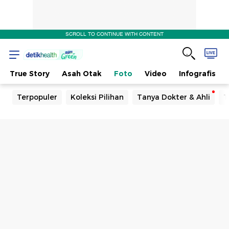
SCROLL TO CONTINUE WITH CONTENT
True Story
Asah Otak
Foto
Video
Infografis
Terpopuler
Koleksi Pilihan
Tanya Dokter & Ahli
T