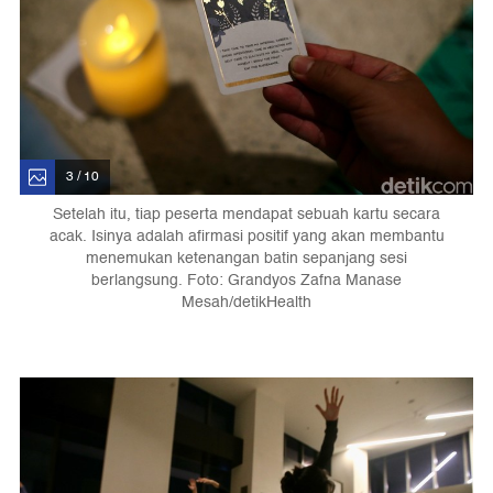
3 / 10
Setelah itu, tiap peserta mendapat sebuah kartu secara
acak. Isinya adalah afirmasi positif yang akan membantu
menemukan ketenangan batin sepanjang sesi
berlangsung. Foto: Grandyos Zafna Manase
Mesah/detikHealth