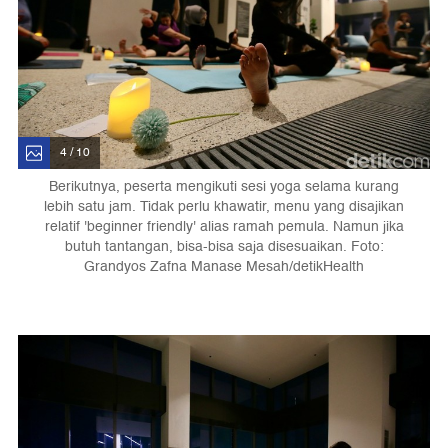
4 / 10
Berikutnya, peserta mengikuti sesi yoga selama kurang
lebih satu jam. Tidak perlu khawatir, menu yang disajikan
relatif 'beginner friendly' alias ramah pemula. Namun jika
butuh tantangan, bisa-bisa saja disesuaikan. Foto:
Grandyos Zafna Manase Mesah/detikHealth