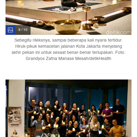
9 / 10
Sebegitu rileksnya, sampai beberapa kali nyaris tertidur.
Hiruk-pikuk kemacetan jalanan Kota Jakarta menjelang
akhir pekan ini untuk sesaat benar-benar terlupakan. Foto:
Grandyos Zafna Manase Mesah/detikHealth