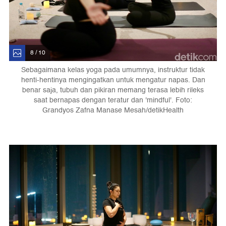
8 / 10
Sebagaimana kelas yoga pada umumnya, instruktur tidak
henti-hentinya mengingatkan untuk mengatur napas. Dan
benar saja, tubuh dan pikiran memang terasa lebih rileks
saat bernapas dengan teratur dan 'mindful'. Foto:
Grandyos Zafna Manase Mesah/detikHealth