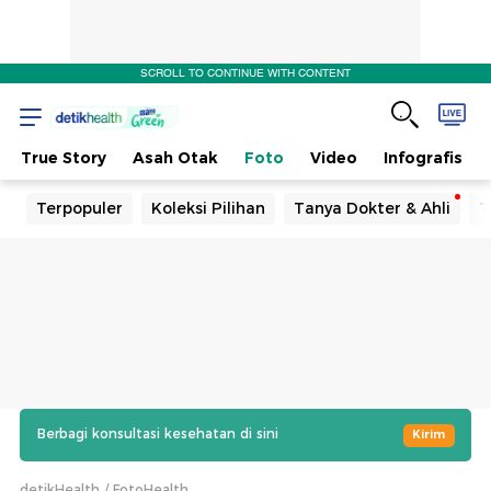
SCROLL TO CONTINUE WITH CONTENT
True Story
Asah Otak
Foto
Video
Infografis
Terpopuler
Koleksi Pilihan
Tanya Dokter & Ahli
T
Berbagi konsultasi kesehatan di sini
Kirim
detikHealth
FotoHealth