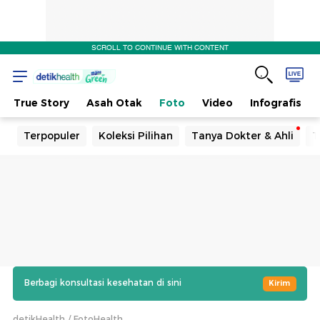
SCROLL TO CONTINUE WITH CONTENT
True Story
Asah Otak
Foto
Video
Infografis
Terpopuler
Koleksi Pilihan
Tanya Dokter & Ahli
T
Berbagi konsultasi kesehatan di sini
Kirim
detikHealth
FotoHealth