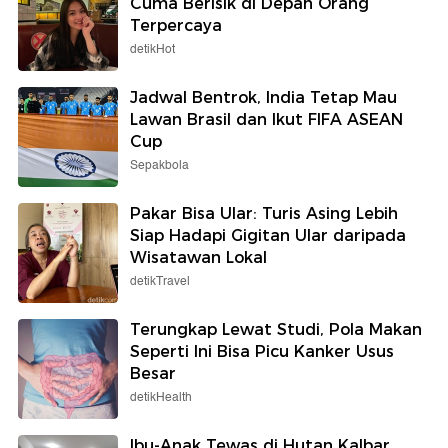
Cuma Berisik di Depan Orang
Terpercaya
detikHot
Jadwal Bentrok, India Tetap Mau
Lawan Brasil dan Ikut FIFA ASEAN
Cup
Sepakbola
Pakar Bisa Ular: Turis Asing Lebih
Siap Hadapi Gigitan Ular daripada
Wisatawan Lokal
detikTravel
Terungkap Lewat Studi, Pola Makan
Seperti Ini Bisa Picu Kanker Usus
Besar
detikHealth
Ibu-Anak Tewas di Hutan Kalbar