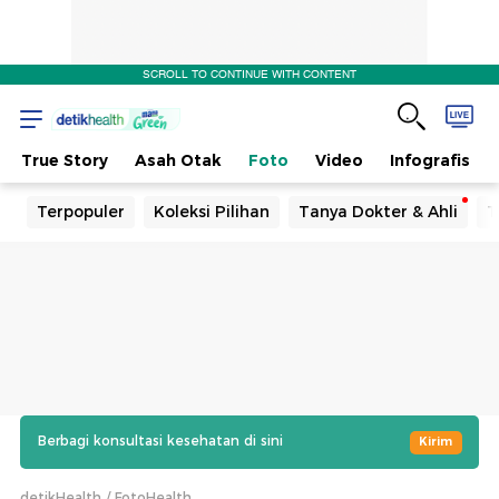
SCROLL TO CONTINUE WITH CONTENT
True Story
Asah Otak
Foto
Video
Infografis
Terpopuler
Koleksi Pilihan
Tanya Dokter & Ahli
T
Berbagi konsultasi kesehatan di sini
Kirim
detikHealth
FotoHealth