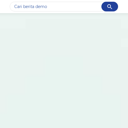
Cancel
Yang sedang ramai dicari
#1
data live draw sgp
#2
gempa hari ini
#3
prabowo
#4
iran
#5
demo
Promoted
Terakhir yang dicari
Loading...