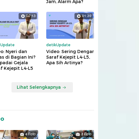
Jam, Alarm Apa?
02:13
01:39
kUpdate
detikUpdate
o: Nyeri dan
Video: Sering Dengar
s di Bagian Ini?
Saraf Kejepit L4-L5,
padai Gejala
Apa Sih Artinya?
f Kejepit L4-L5
Lihat Selengkapnya
to
4 Foto
3 Foto