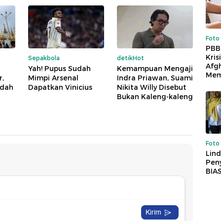
Foto
PBB
Kris
Sepakbola
detikHot
Afg
Yah! Pupus Sudah
Kemampuan Mengaji
Mem
,
Mimpi Arsenal
Indra Priawan, Suami
udah
Dapatkan Vinicius
Nikita Willy Disebut
Bukan Kaleng-kaleng
Foto
Lind
Peny
BIA