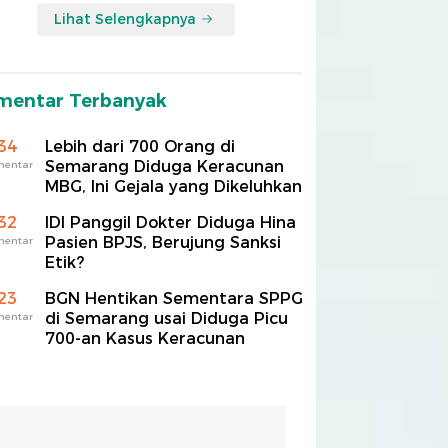
Lihat Selengkapnya
mentar Terbanyak
34
Lebih dari 700 Orang di
Semarang Diduga Keracunan
mentar
MBG, Ini Gejala yang Dikeluhkan
32
IDI Panggil Dokter Diduga Hina
Pasien BPJS, Berujung Sanksi
mentar
Etik?
23
BGN Hentikan Sementara SPPG
di Semarang usai Diduga Picu
mentar
700-an Kasus Keracunan