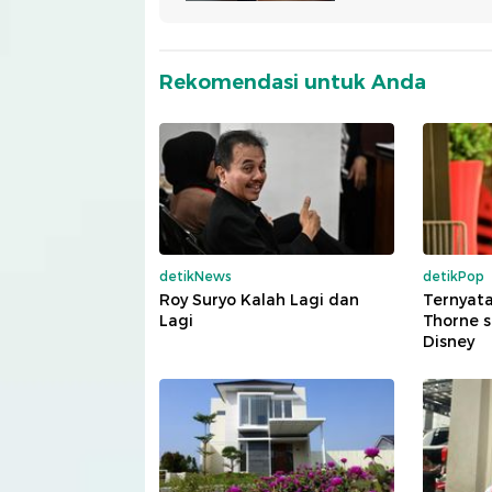
Rekomendasi untuk Anda
detikNews
detikPop
Roy Suryo Kalah Lagi dan
Ternyata
Lagi
Thorne s
Disney