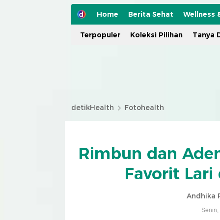
Home
Berita Sehat
Wellness 
Terpopuler
Koleksi Pilihan
Tanya D
detikHealth
Fotohealth
Rimbun dan Adem
Favorit Lari
Andhika 
Senin,