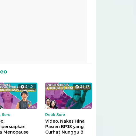
deo
24:01
21:17
k Sore
Detik Sore
o:
Video: Nakes Hina
persiapkan
Pasien BPJS yang
a Menopause
Curhat Nunggu 8