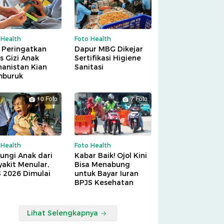
 Health
Foto Health
 Peringatkan
Dapur MBG Dikejar
is Gizi Anak
Sertifikasi Higiene
hanistan Kian
Sanitasi
buruk
10 Foto
7 Foto
 Health
Foto Health
ungi Anak dari
Kabar Baik! Ojol Kini
akit Menular,
Bisa Menabung
S 2026 Dimulai
untuk Bayar Iuran
BPJS Kesehatan
Lihat Selengkapnya