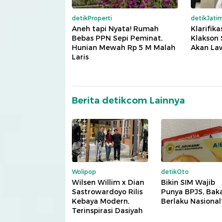
detikProperti
detikJati
Aneh tapi Nyata! Rumah
Klarifik
Bebas PPN Sepi Peminat,
Klakson 
Hunian Mewah Rp 5 M Malah
Akan La
Laris
Berita detikcom Lainnya
Wolipop
detikOto
Wilsen Willim x Dian
Bikin SIM Wajib
Sastrowardoyo Rilis
Punya BPJS, Bak
Kebaya Modern,
Berlaku Nasional
Terinspirasi Dasiyah