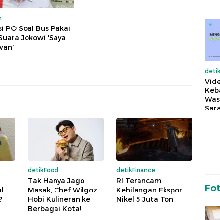
m
asi PO Soal Bus Pakai
Suara Jokowi 'Saya
wan'
deti
Vide
Keba
Was
Sara
detikFood
detikFinance
Tak Hanya Jago
RI Terancam
Fo
al
Masak, Chef Wilgoz
Kehilangan Ekspor
?
Hobi Kulineran ke
Nikel 5 Juta Ton
Berbagai Kota!