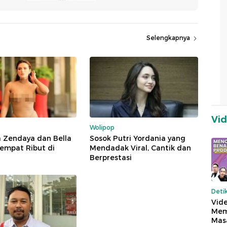
Selengkapnya
Vi
Wolipop
 Zendaya dan Bella
Sosok Putri Yordania yang
empat Ribut di
Mendadak Viral, Cantik dan
Berprestasi
Deti
Vide
Mem
Mas