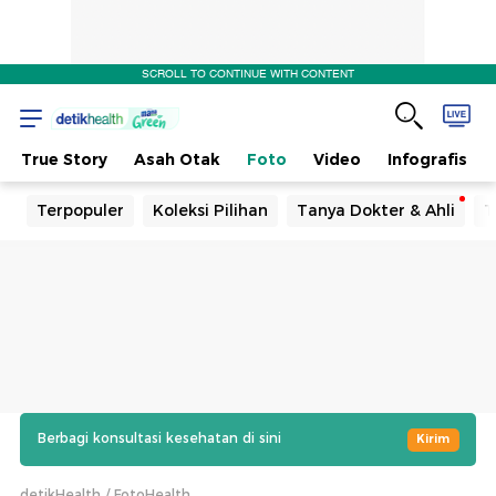
SCROLL TO CONTINUE WITH CONTENT
True Story
Asah Otak
Foto
Video
Infografis
Terpopuler
Koleksi Pilihan
Tanya Dokter & Ahli
T
Berbagi konsultasi kesehatan di sini
Kirim
detikHealth
FotoHealth