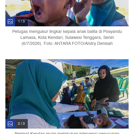
1 / 3
Petugas mengukur lingkar kepala anak balita di Posyandu
Lamasa, Kota Kendari, Sulawesi Tenggara, Senin
(6/7/2026). Foto: ANTARA FOTO/Andry Denisah
2 / 3
Pemkot Kendari mulai melakukan intervensi penurunan