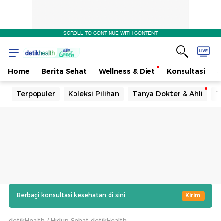
SCROLL TO CONTINUE WITH CONTENT
Home
Berita Sehat
Wellness & Diet
Konsultasi
Terpopuler
Koleksi Pilihan
Tanya Dokter & Ahli
T
Berbagi konsultasi kesehatan di sini
Kirim
detikHealth
Hidup Sehat detikHealth