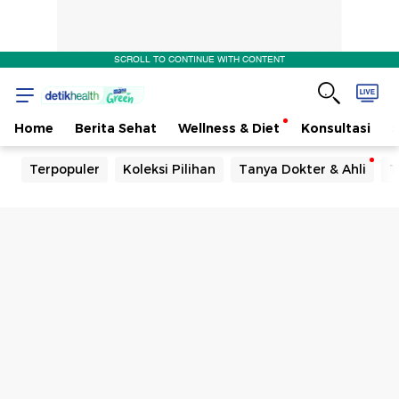
SCROLL TO CONTINUE WITH CONTENT
Home
Berita Sehat
Wellness & Diet
Konsultasi
Terpopuler
Koleksi Pilihan
Tanya Dokter & Ahli
T