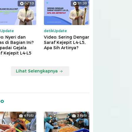
02:13
01:39
kUpdate
detikUpdate
o: Nyeri dan
Video: Sering Dengar
s di Bagian Ini?
Saraf Kejepit L4-L5,
padai Gejala
Apa Sih Artinya?
f Kejepit L4-L5
Lihat Selengkapnya
to
4 Foto
3 Foto