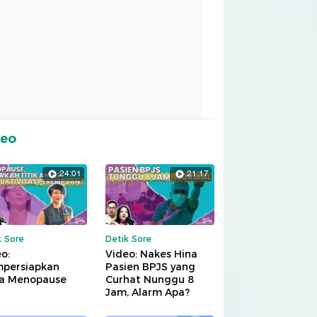
deo
24:01
21:17
k Sore
Detik Sore
o:
Video: Nakes Hina
persiapkan
Pasien BPJS yang
a Menopause
Curhat Nunggu 8
Jam, Alarm Apa?