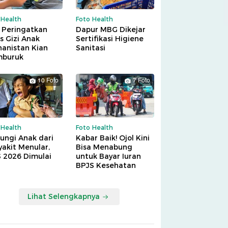
 Health
Foto Health
 Peringatkan
Dapur MBG Dikejar
is Gizi Anak
Sertifikasi Higiene
hanistan Kian
Sanitasi
buruk
10 Foto
7 Foto
 Health
Foto Health
ungi Anak dari
Kabar Baik! Ojol Kini
akit Menular,
Bisa Menabung
S 2026 Dimulai
untuk Bayar Iuran
BPJS Kesehatan
Lihat Selengkapnya