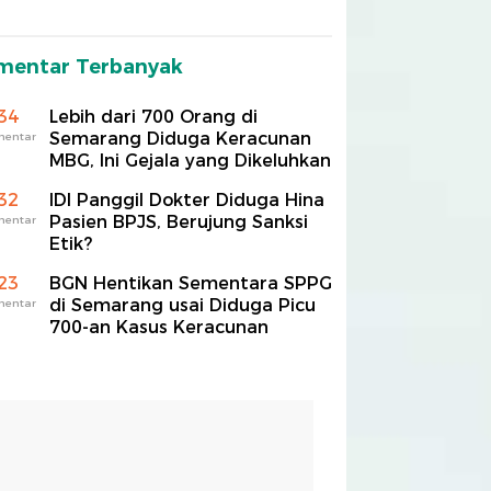
mentar Terbanyak
34
Lebih dari 700 Orang di
Semarang Diduga Keracunan
mentar
MBG, Ini Gejala yang Dikeluhkan
32
IDI Panggil Dokter Diduga Hina
Pasien BPJS, Berujung Sanksi
mentar
Etik?
23
BGN Hentikan Sementara SPPG
di Semarang usai Diduga Picu
mentar
700-an Kasus Keracunan