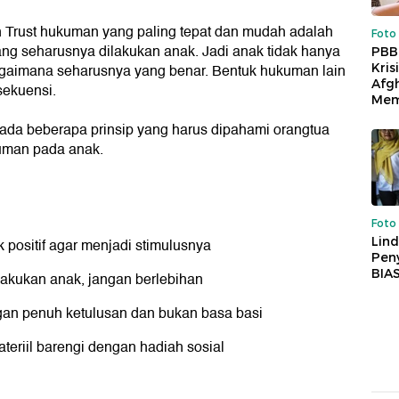
n Trust hukuman yang paling tepat dan mudah adalah
Foto
ang seharusnya dilakukan anak. Jadi anak tidak hanya
PBB
Kris
bagaimana seharusnya yang benar. Bentuk hukuman lain
Afg
sekuensi.
Mem
 ada beberapa prinsip yang harus dipahami orangtua
uman pada anak.
Foto
Lind
k positif agar menjadi stimulusnya
Peny
BIA
akukan anak, jangan berlebihan
gan penuh ketulusan dan bukan basa basi
teriil barengi dengan hadiah sosial