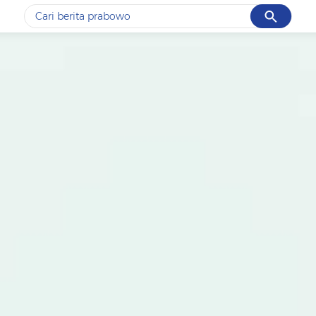
Cancel
Yang sedang ramai dicari
#1
data live draw sgp
#2
gempa hari ini
#3
prabowo
#4
iran
#5
demo
Promoted
Terakhir yang dicari
Loading...