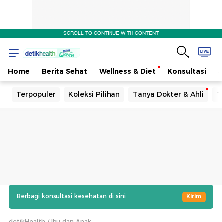
SCROLL TO CONTINUE WITH CONTENT
Home
Berita Sehat
Wellness & Diet
Konsultasi
Terpopuler
Koleksi Pilihan
Tanya Dokter & Ahli
T
Berbagi konsultasi kesehatan di sini
Kirim
detikHealth
Ibu dan Anak