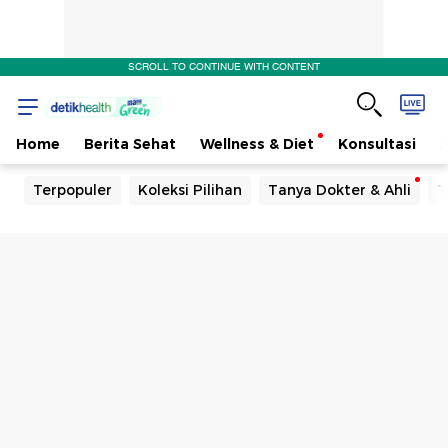
SCROLL TO CONTINUE WITH CONTENT
Home
Berita Sehat
Wellness & Diet
Konsultasi
Terpopuler
Koleksi Pilihan
Tanya Dokter & Ahli
T