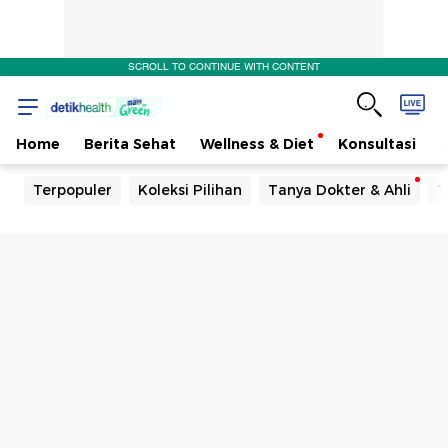
SCROLL TO CONTINUE WITH CONTENT
Home
Berita Sehat
Wellness & Diet
Konsultasi
Terpopuler
Koleksi Pilihan
Tanya Dokter & Ahli
T