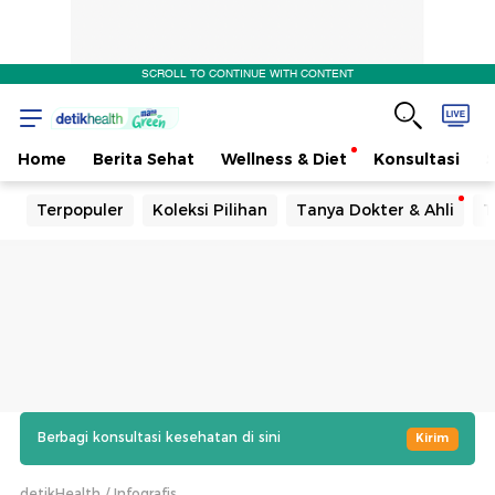
SCROLL TO CONTINUE WITH CONTENT
Home
Berita Sehat
Wellness & Diet
Konsultasi
Terpopuler
Koleksi Pilihan
Tanya Dokter & Ahli
T
Berbagi konsultasi kesehatan di sini
Kirim
detikHealth
Infografis